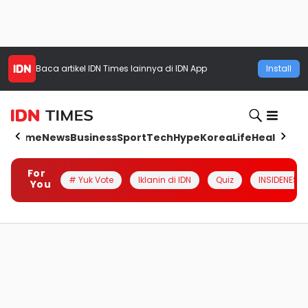
Baca artikel
IDN Times
lainnya di IDN App
Install
Home
News
Business
Sport
Tech
Hype
Korea
Life
Health
Aut
For
# Yuk Vote
Iklanin di IDN
Quiz
INSIDENESIA
You