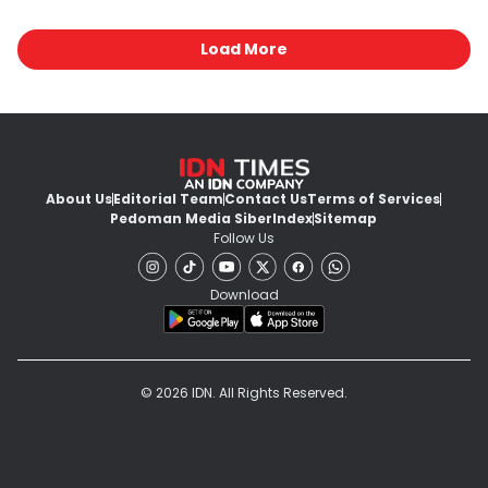
Load More
About Us
Editorial Team
Contact Us
Terms of Services
Pedoman Media Siber
Index
Sitemap
Follow Us
Download
© 2026 IDN. All Rights Reserved.