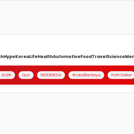
ch
Hype
Korea
Life
Health
Automotive
Food
Travel
Science
Me
 di IDN
Quiz
INSIDENESIA
#LokalBerdaya
Profil Dokter