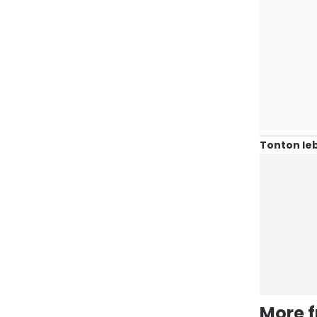
Tonton leb
More 