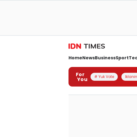
Home
News
Business
Sport
Te
For
# Yuk Vote
Iklanin
You