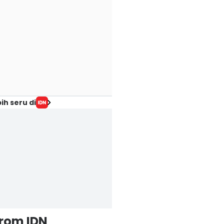
ih seru di
from IDN