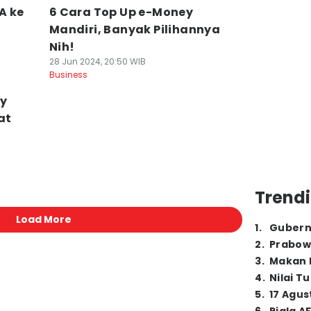
A ke
6 Cara Top Up e-Money
Mandiri, Banyak Pilihannya
Nih!
28 Jun 2024, 20:50 WIB
Business
ey
at
Trendi
Load More
1
.
Gubern
2
.
Prabow
3
.
Makan B
4
.
Nilai T
5
.
17 Agus