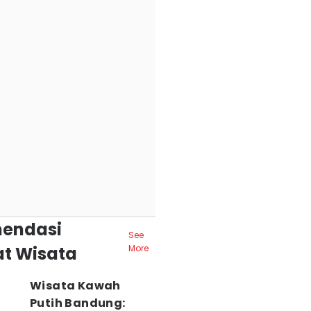
endasi
See
t Wisata
More
Wisata Kawah
Putih Bandung: