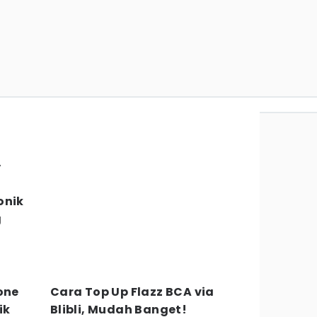
y
onik
g
one
Cara Top Up Flazz BCA via
ik
Blibli, Mudah Banget!