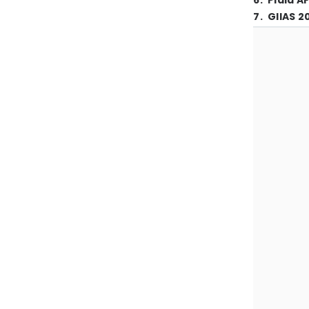
6
.
Piala A
7
.
GIIAS 2