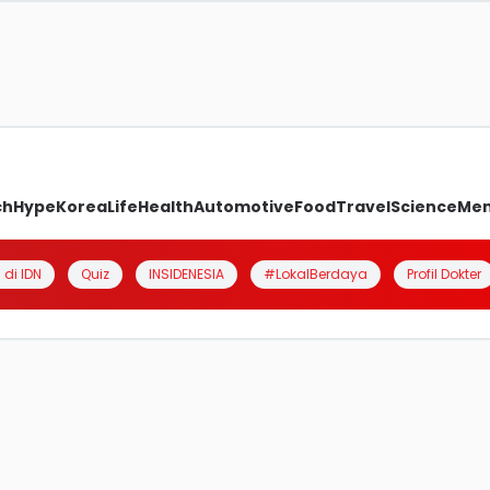
ch
Hype
Korea
Life
Health
Automotive
Food
Travel
Science
Me
 di IDN
Quiz
INSIDENESIA
#LokalBerdaya
Profil Dokter