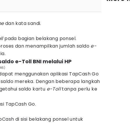
me
dan kata sandi.
ll
pada bagian belakang ponsel.
proses dan menampilkan jumlah saldo
e-
ia.
ldo e-Toll BNI melalui HP
i46)
 dapat menggunakan aplikasi TapCash Go
 saldo mereka. Dengan beberapa langkah
etahui saldo kartu
e-Toll
tanpa perlu ke
asi TapCash Go.
pCash di sisi belakang ponsel untuk