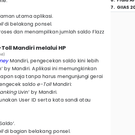
le.
6
.
Piala A
7
.
GIIAS 2
alaman utama aplikasi.
ll
di belakang ponsel.
oses dan menampilkan jumlah saldo Flazz
Toll Mandiri melalui HP
.id)
ney
Mandiri, pengecekan saldo kini lebih
in’ by Mandiri. Aplikasi ini memungkinkan
kapan saja tanpa harus mengunjungi gerai
 mengecek saldo
e-Toll
Mandiri:
anking
Livin’ by Mandiri.
akan User ID serta kata sandi atau
Saldo’.
ll
di bagian belakang ponsel.