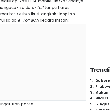
lalui aplikasi BCA mobile. Berkat adanya
 mengecek saldo
e-Toll
tanpa harus
market. Cukup ikuti langkah-langkah
hui saldo
e-Toll
BCA secara instan:
Trendi
1
.
Gubern
2
.
Prabow
3
.
Makan B
4
.
Nilai T
pengaturan ponsel.
5
.
17 Agus