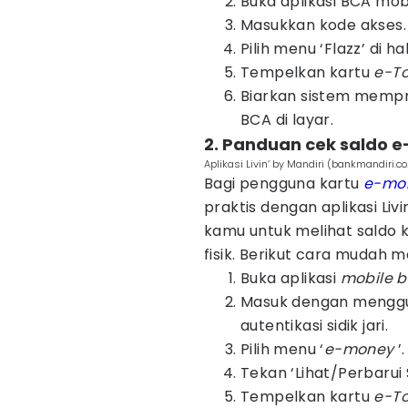
Buka aplikasi BCA mobi
Masukkan kode akses.
Pilih menu ‘Flazz’ di h
Tempelkan kartu
e-To
Biarkan sistem mempr
BCA di layar.
2. Panduan cek saldo e-
Aplikasi Livin’ by Mandiri (bankmandiri.co
Bagi pengguna kartu
e-mo
praktis dengan aplikasi Liv
kamu untuk melihat saldo 
fisik. Berikut cara mudah
Buka aplikasi
mobile b
Masuk dengan menggun
autentikasi sidik jari.
Pilih menu ‘
e-money
’.
Tekan ‘Lihat/Perbarui 
Tempelkan kartu
e-To