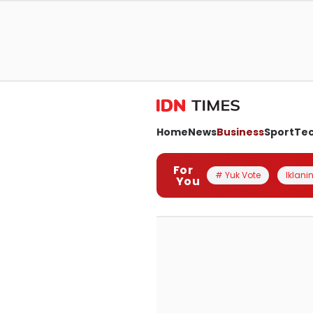
Home
News
Business
Sport
Te
For
# Yuk Vote
Iklanin
You