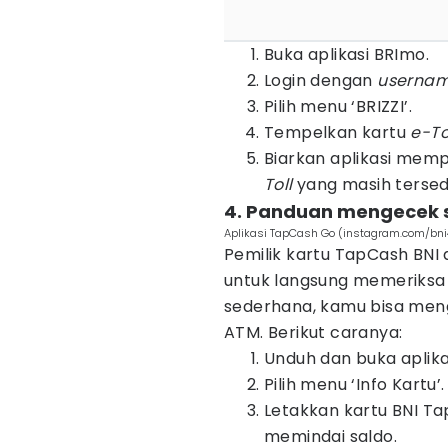
Buka aplikasi BRImo.
Login dengan
userna
Pilih menu ‘BRIZZI’.
Tempelkan kartu
e-To
Biarkan aplikasi mem
Toll
yang masih tersed
4. Panduan mengecek sa
Aplikasi TapCash Go (instagram.com/bn
Pemilik kartu TapCash BNI
untuk langsung memeriksa
sederhana, kamu bisa meng
ATM. Berikut caranya:
Unduh dan buka aplik
Pilih menu ‘Info Kartu’.
Letakkan kartu BNI Ta
memindai saldo.