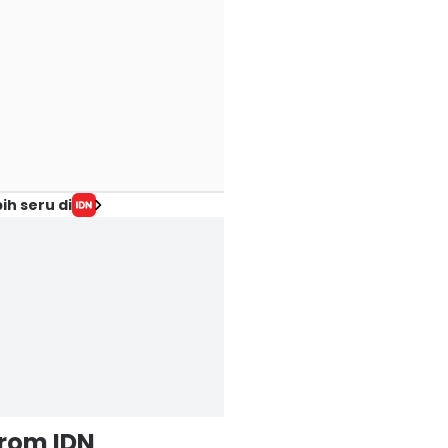
ih seru di
from IDN