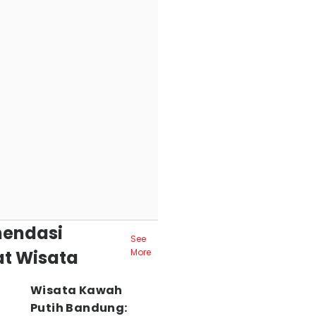
endasi
See
t Wisata
More
Wisata Kawah
Putih Bandung: