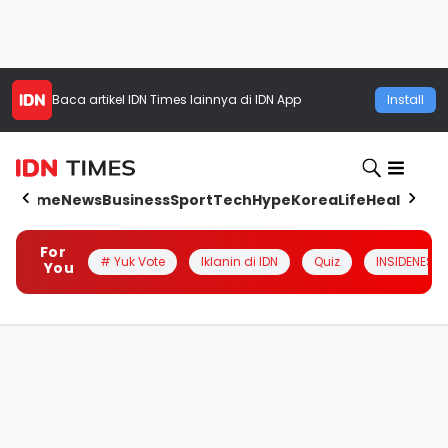
Baca artikel
IDN Times
lainnya di IDN App
Install
Home
News
Business
Sport
Tech
Hype
Korea
Life
Health
Aut
For
# Yuk Vote
Iklanin di IDN
Quiz
INSIDENESIA
You