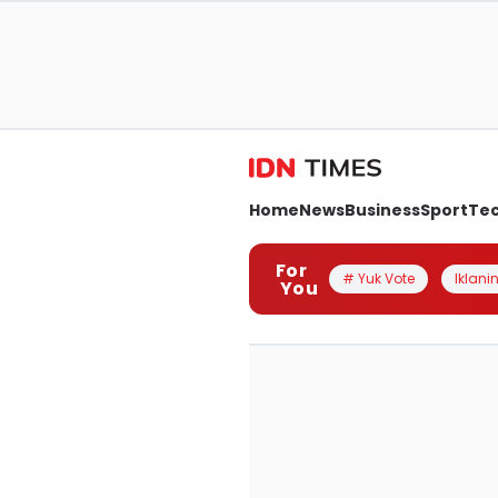
Home
News
Business
Sport
Te
For
# Yuk Vote
Iklanin
You