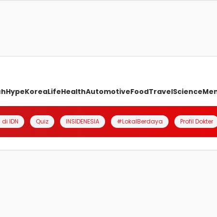
ch
Hype
Korea
Life
Health
Automotive
Food
Travel
Science
Me
 di IDN
Quiz
INSIDENESIA
#LokalBerdaya
Profil Dokter