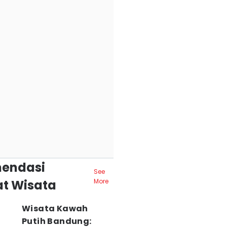
endasi
See
t Wisata
More
Wisata Kawah
Putih Bandung: