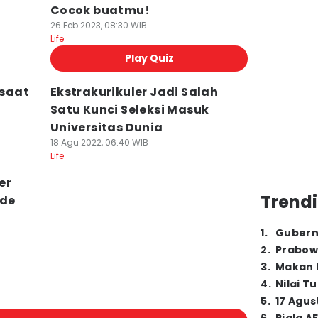
Cocok buatmu!
26 Feb 2023, 08:30 WIB
Life
Play Quiz
 saat
Ekstrakurikuler Jadi Salah
Satu Kunci Seleksi Masuk
Universitas Dunia
18 Agu 2022, 06:40 WIB
Life
er
Trendi
ade
1
.
Gubern
2
.
Prabow
3
.
Makan B
4
.
Nilai T
5
.
17 Agus