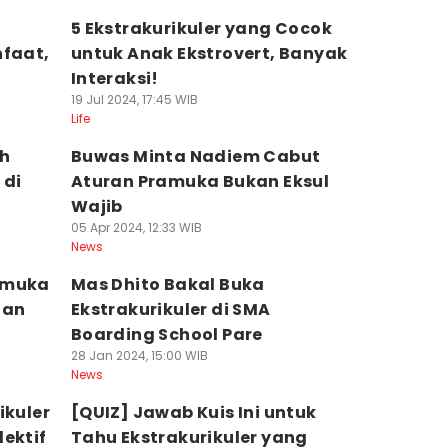
r
5 Ekstrakurikuler yang Cocok
nfaat,
untuk Anak Ekstrovert, Banyak
Interaksi!
19 Jul 2024, 17:45 WIB
Life
ih
Buwas Minta Nadiem Cabut
 di
Aturan Pramuka Bukan Eksul
Wajib
05 Apr 2024, 12:33 WIB
News
amuka
Mas Dhito Bakal Buka
aan
Ekstrakurikuler di SMA
Boarding School Pare
28 Jan 2024, 15:00 WIB
News
ikuler
[QUIZ] Jawab Kuis Ini untuk
ektif
Tahu Ekstrakurikuler yang