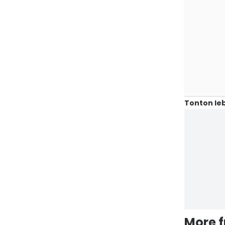
Tonton leb
More 