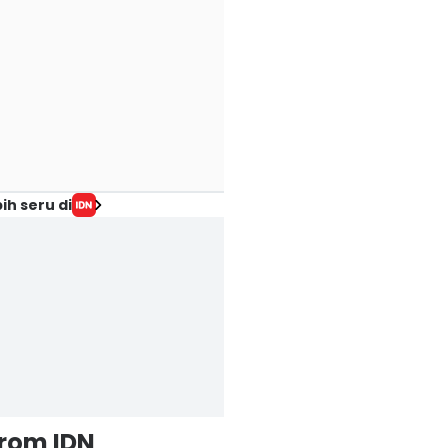
ih seru di
from IDN