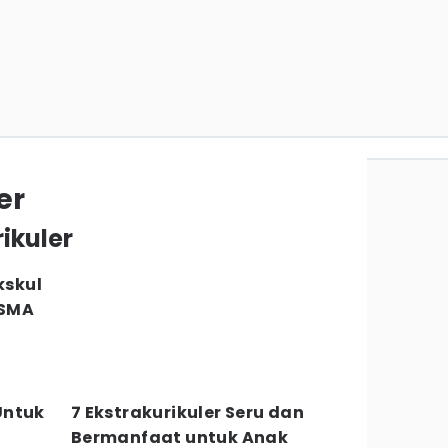
er
rikuler
kskul
 SMA
Untuk
7 Ekstrakurikuler Seru dan
Bermanfaat untuk Anak