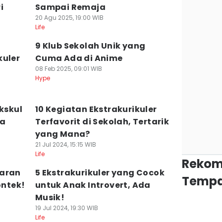
i
Sampai Remaja
20 Agu 2025, 19:00 WIB
Life
9 Klub Sekolah Unik yang
kuler
Cuma Ada di Anime
08 Feb 2025, 09:01 WIB
Hype
Ekskul
10 Kegiatan Ekstrakurikuler
da
Terfavorit di Sekolah, Tertarik
yang Mana?
21 Jul 2024, 15:15 WIB
Life
Rekom
taran
5 Ekstrakurikuler yang Cocok
Tempa
ontek!
untuk Anak Introvert, Ada
Musik!
19 Jul 2024, 19:30 WIB
Life