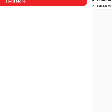
6
.
Piala A
Load More
7
.
GIIAS 2