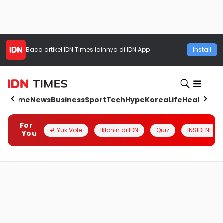
Baca artikel
IDN Times
lainnya di IDN App
Install
Home
News
Business
Sport
Tech
Hype
Korea
Life
Health
Aut
For
# Yuk Vote
Iklanin di IDN
Quiz
INSIDENESIA
You