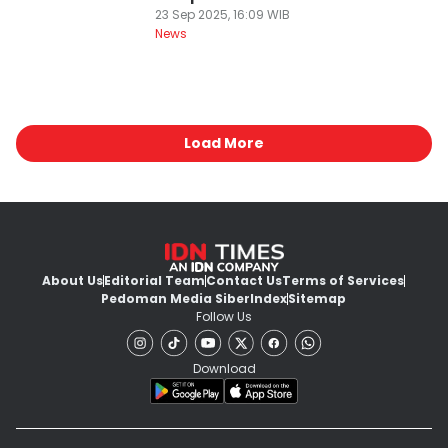
23 Sep 2025, 16:09 WIB
News
Load More
About Us
Editorial Team
Contact Us
Terms of Services
Pedoman Media Siber
Index
Sitemap
Follow Us
Download