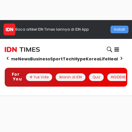
Baca artikel
IDN Times
lainnya di IDN App
Install
Home
News
Business
Sport
Tech
Hype
Korea
Life
Health
Aut
For
# Yuk Vote
Iklanin di IDN
Quiz
INSIDENESIA
You