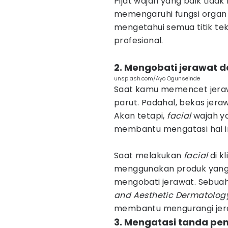
Pijat wajah yang baik tidak
memengaruhi fungsi organ 
mengetahui semua titik te
profesional.
2. Mengobati jerawat 
unsplash.com/Ayo Ogunseinde
Saat kamu memencet jerawa
parut. Padahal, bekas jera
Akan tetapi,
facial
wajah ya
membantu mengatasi hal in
Saat melakukan
facial
di kl
menggunakan produk yang 
mengobati jerawat. Sebuah
and Aesthetic Dermatolog
membantu mengurangi jeraw
3. Mengatasi tanda pe