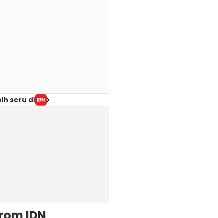
ih seru di
from IDN