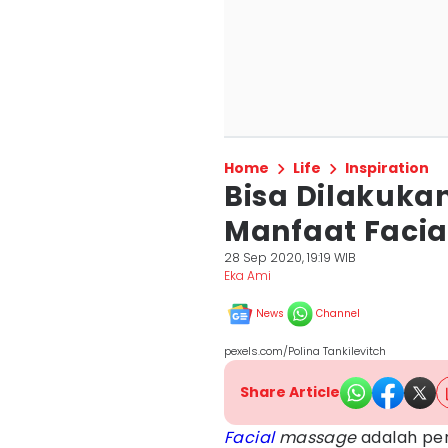
Home
Life
Inspiration
Bisa Dilakukan
Manfaat Facia
28 Sep 2020, 19:19 WIB
Eka Ami
News
Channel
pexels.com/Polina Tankilevitch
Share Article
Facial
massage
adalah pe