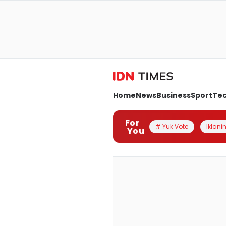
Home
News
Business
Sport
Te
For
# Yuk Vote
Iklanin
You