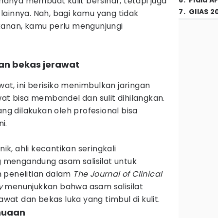
 hanya membuat kulit bersinar, tetapi juga
6
.
Piala A
7
.
GIIAS 2
lainnya. Nah, bagi kamu yang tidak
kanan, kamu perlu mengunjungi
dan bekas jerawat
t, ini berisiko menimbulkan jaringan
wat bisa membandel dan sulit dihilangkan.
ng dilakukan oleh profesional bisa
i.
inik, ahli kecantikan seringkali
mengandung asam salisilat untuk
 penelitian dalam
The Journal of Clinical
y
menunjukkan bahwa asam salisilat
at dan bekas luka yang timbul di kulit.
nuaan