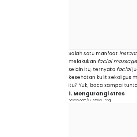
Salah satu manfaat
instant
melakukan
facial massag
selain itu, ternyata
facial
ju
kesehatan kulit sekaligus 
itu? Yuk, baca sampai tunt
1. Mengurangi stres
pexels.com/Gustavo Fring