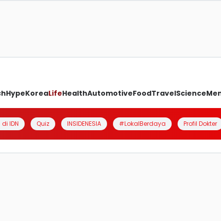
ch
Hype
Korea
Life
Health
Automotive
Food
Travel
Science
Me
 di IDN
Quiz
INSIDENESIA
#LokalBerdaya
Profil Dokter