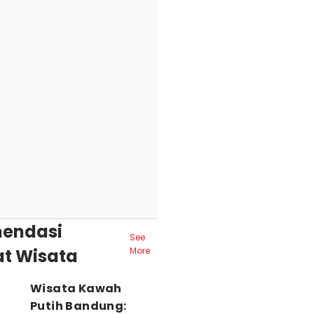
endasi
See
t Wisata
More
Wisata Kawah
Putih Bandung: