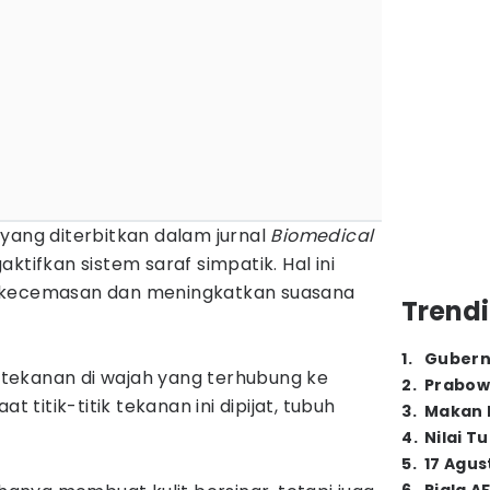
yang diterbitkan dalam jurnal
Biomedical
aktifkan sistem saraf simpatik. Hal ini
 kecemasan dan meningkatkan suasana
Trendi
1
.
Gubern
ik tekanan di wajah yang terhubung ke
2
.
Prabow
t titik-titik tekanan ini dipijat, tubuh
3
.
Makan B
4
.
Nilai T
5
.
17 Agus