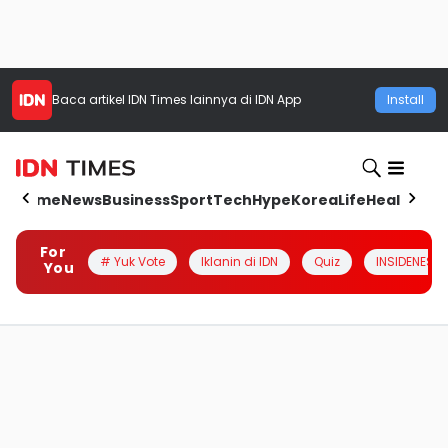
Baca artikel
IDN Times
lainnya di IDN App
Install
Home
News
Business
Sport
Tech
Hype
Korea
Life
Health
Aut
For
# Yuk Vote
Iklanin di IDN
Quiz
INSIDENESIA
You