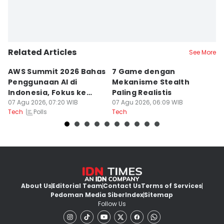
Related Articles
See More
AWS Summit 2026 Bahas
7 Game dengan
R
Penggunaan AI di
Mekanisme Stealth
St
Indonesia, Fokus ke
Paling Realistis
B
Dampak
07 Agu 2026, 07:20 WIB
07 Agu 2026, 06:09 WIB
06
Polls
Tech
Tech
Te
About Us
Editorial Team
Contact Us
Terms of Services
Pedoman Media Siber
Index
Sitemap
Follow Us