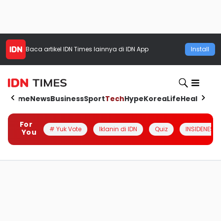
Baca artikel
IDN Times
lainnya di IDN App
Install
Home
News
Business
Sport
Tech
Hype
Korea
Life
Health
Aut
For
# Yuk Vote
Iklanin di IDN
Quiz
INSIDENESIA
You