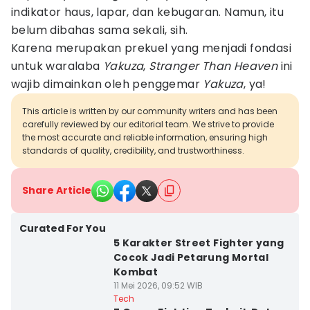
indikator haus, lapar, dan kebugaran. Namun, itu
belum dibahas sama sekali, sih.
Karena merupakan prekuel yang menjadi fondasi
untuk waralaba
Yakuza
,
Stranger Than Heaven
ini
wajib dimainkan oleh penggemar
Yakuza
, ya!
This article is written by our community writers and has been
carefully reviewed by our editorial team. We strive to provide
the most accurate and reliable information, ensuring high
standards of quality, credibility, and trustworthiness.
Share Article
Curated For You
5 Karakter Street Fighter yang
Cocok Jadi Petarung Mortal
Kombat
11 Mei 2026, 09:52 WIB
Tech