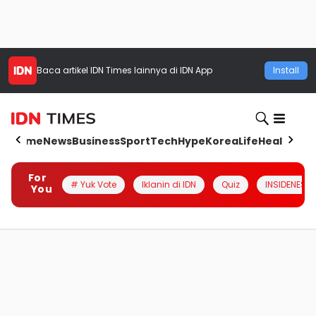
Baca artikel
IDN Times
lainnya di IDN App
Install
Home
News
Business
Sport
Tech
Hype
Korea
Life
Health
Aut
For
# Yuk Vote
Iklanin di IDN
Quiz
INSIDENESIA
You