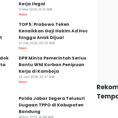
Kerja Ilegal
12 Mar 2026, 16:14 WIB
News
TOP 5: Prabowo Teken
Kenaikkan Gaji Hakim Ad Hoc
t
hingga Anak Dijual
07 Feb 2026, 05:00 WIB
News
edok
DPR Minta Pemerintah Serius
ota
Bantu WNI Korban Penipuan
Kerja di Kamboja
22 Jan 2026, 20:37 WIB
News
Rekom
Tempa
Polda Jabar Segera Telusuri
i
Dugaan TPPO di Kabupaten
Bandung
18 Nov 2025, 15:48 WIB