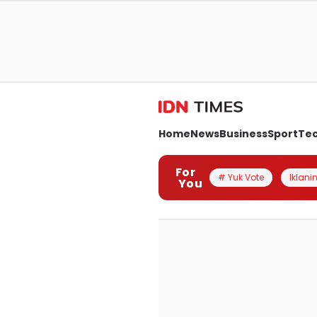
Home
News
Business
Sport
Te
For
# Yuk Vote
Iklanin
You