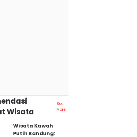
endasi
See
t Wisata
More
Wisata Kawah
Putih Bandung: