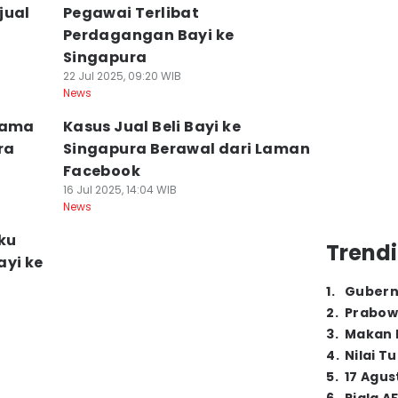
jual
Pegawai Terlibat
Perdagangan Bayi ke
Singapura
22 Jul 2025, 09:20 WIB
News
tama
Kasus Jual Beli Bayi ke
ra
Singapura Berawal dari Laman
Facebook
16 Jul 2025, 14:04 WIB
News
ku
Trendi
ayi ke
1
.
Gubern
2
.
Prabow
3
.
Makan B
4
.
Nilai T
5
.
17 Agus