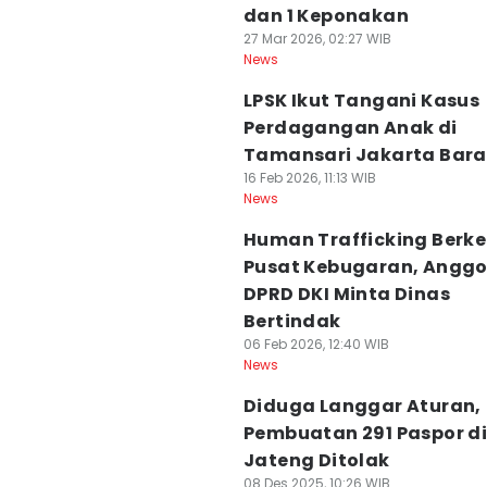
dan 1 Keponakan
27 Mar 2026, 02:27 WIB
News
LPSK Ikut Tangani Kasus
Perdagangan Anak di
Tamansari Jakarta Bara
16 Feb 2026, 11:13 WIB
News
Human Trafficking Berk
Pusat Kebugaran, Angg
DPRD DKI Minta Dinas
Bertindak
06 Feb 2026, 12:40 WIB
News
Diduga Langgar Aturan,
Pembuatan 291 Paspor d
Jateng Ditolak
08 Des 2025, 10:26 WIB