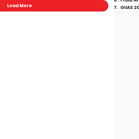
6
.
Piala A
Load More
7
.
GIIAS 2