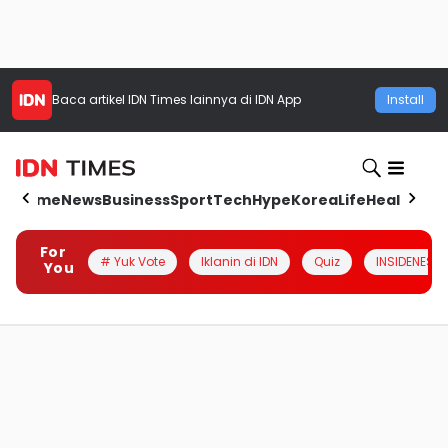
Baca artikel
IDN Times
lainnya di IDN App
Install
Home
News
Business
Sport
Tech
Hype
Korea
Life
Health
Aut
For
# Yuk Vote
Iklanin di IDN
Quiz
INSIDENESIA
You