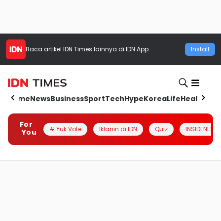
Baca artikel
IDN Times
lainnya di IDN App
Install
Home
News
Business
Sport
Tech
Hype
Korea
Life
Health
Aut
For
# Yuk Vote
Iklanin di IDN
Quiz
INSIDENESIA
You