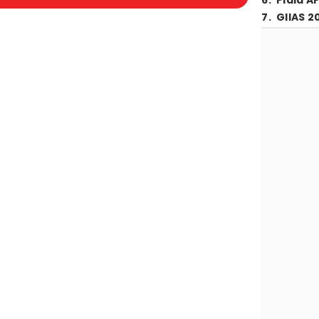
6
.
Piala A
7
.
GIIAS 2