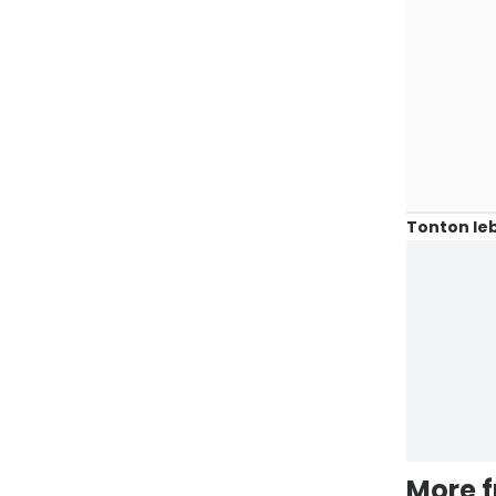
Tonton leb
More 