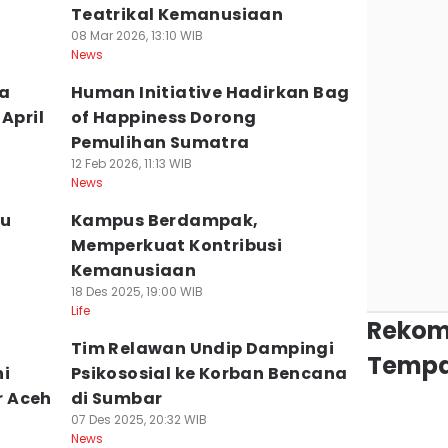
Teatrikal Kemanusiaan
08 Mar 2026, 13:10 WIB
News
za
Human Initiative Hadirkan Bag
April
of Happiness Dorong
Pemulihan Sumatra
12 Feb 2026, 11:13 WIB
News
au
Kampus Berdampak,
Memperkuat Kontribusi
Kemanusiaan
18 Des 2025, 19:00 WIB
Life
Rekom
r
Tim Relawan Undip Dampingi
Tempa
ni
Psikososial ke Korban Bencana
r Aceh
di Sumbar
07 Des 2025, 20:32 WIB
News