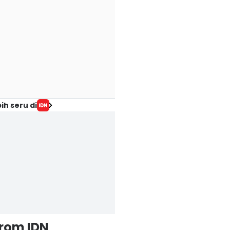
ih seru di
from IDN