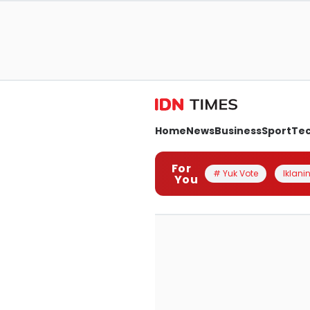
Home
News
Business
Sport
Te
For
# Yuk Vote
Iklanin
You