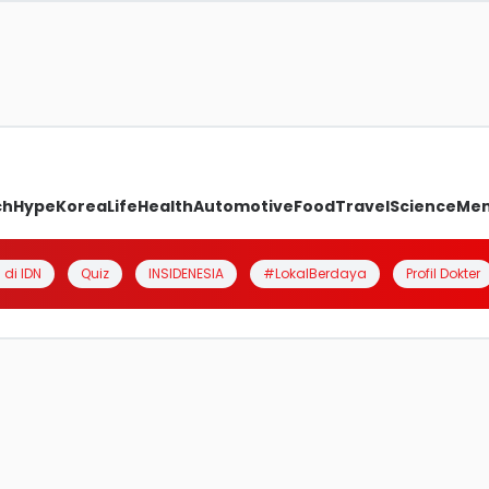
ch
Hype
Korea
Life
Health
Automotive
Food
Travel
Science
Me
 di IDN
Quiz
INSIDENESIA
#LokalBerdaya
Profil Dokter