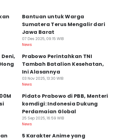
akan
Bantuan untuk Warga
Sumatera Terus Mengalir dari
Jawa Barat
07 Des 2025, 09:15 WIB
News
Deni,
Prabowo Perintahkan TNI
r Hong
Tambah Batalion Kesehatan,
Ini Alasannya
03 Nov 2025, 13:30 WIB
News
400M
Pidato Prabowo di PBB, Menteri
si
komdigi: Indonesia Dukung
Perdamaian Global
25 Sep 2025, 16:59 WIB
News
kan
5 Karakter Anime yang