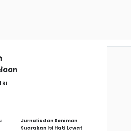
n
siaan
 RI
u
Jurnalis dan Seniman
Suarakan Isi Hati Lewat