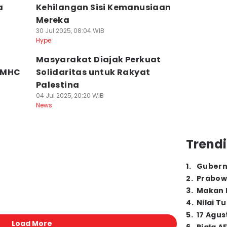
a
Kehilangan Sisi Kemanusiaan
Mereka
30 Jul 2025, 08:04 WIB
Hype
Masyarakat Diajak Perkuat
RMHC
Solidaritas untuk Rakyat
n
Palestina
04 Jul 2025, 20:20 WIB
News
l
Trendi
1
.
Gubern
2
.
Prabow
3
.
Makan B
4
.
Nilai T
5
.
17 Agus
Load More