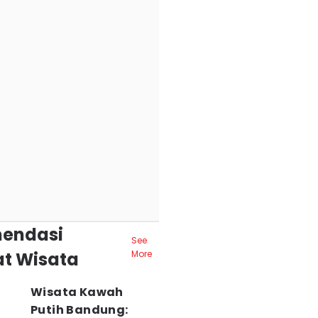
endasi
See
t Wisata
More
Wisata Kawah
Putih Bandung: