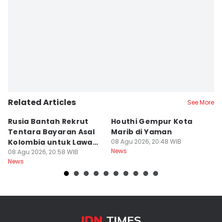
Related Articles
See More
Rusia Bantah Rekrut
Houthi Gempur Kota
Rp
Tentara Bayaran Asal
Marib di Yaman
M
Kolombia untuk Lawan
08 Agu 2026, 20:48 WIB
Ta
News
Ukraina
08 Agu 2026, 20:58 WIB
S
08
News
Ne