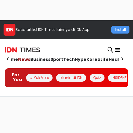
Baca artikel
IDN Times
lainnya di IDN App
Install
Home
News
Business
Sport
Tech
Hype
Korea
Life
Health
Aut
For
# Yuk Vote
Iklanin di IDN
Quiz
INSIDENESIA
You