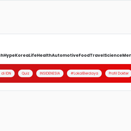
ch
Hype
Korea
Life
Health
Automotive
Food
Travel
Science
Me
 di IDN
Quiz
INSIDENESIA
#LokalBerdaya
Profil Dokter