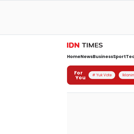
Home
News
Business
Sport
Te
For
# Yuk Vote
Iklanin
You