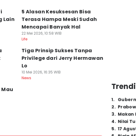
i
5 Alasan Kesuksesan Bisa
 Lain
Terasa Hampa Meski Sudah
Mencapai Banyak Hal
22 Mei 2026, 10:58 WIB
Life
a
Tiga Prinsip Sukses Tanpa
t
Privilege dari Jerry Hermawan
Lo
10 Mei 2026, 16:35 WIB
News
Trendi
a Mau
1
.
Gubern
2
.
Prabow
3
.
Makan B
4
.
Nilai T
5
.
17 Agus