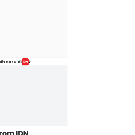
ih seru di
from IDN