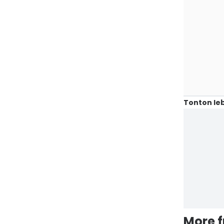
Tonton leb
More 