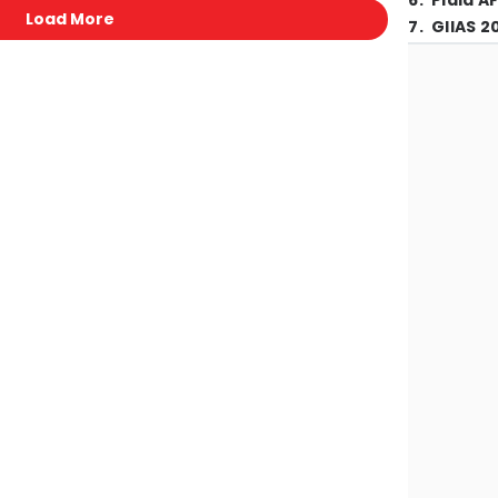
6
.
Piala A
Load More
7
.
GIIAS 2