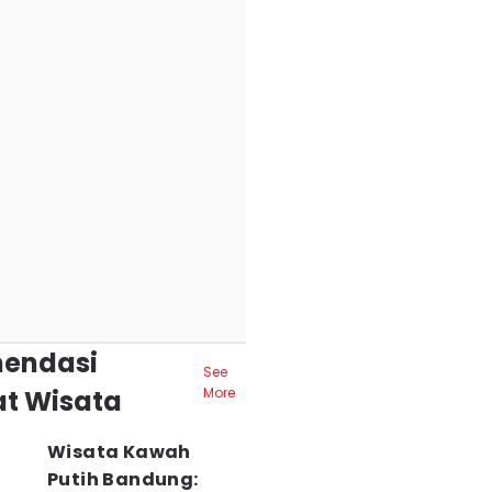
endasi
See
t Wisata
More
Wisata Kawah
Putih Bandung: