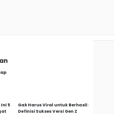
san
iap
Ini 5
Gak Harus Viral untuk Berhasil:
gat
Definisi Sukses Versi Gen Z