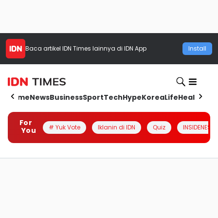
Baca artikel
IDN Times
lainnya di IDN App
Install
Home
News
Business
Sport
Tech
Hype
Korea
Life
Health
Aut
For
# Yuk Vote
Iklanin di IDN
Quiz
INSIDENESIA
You