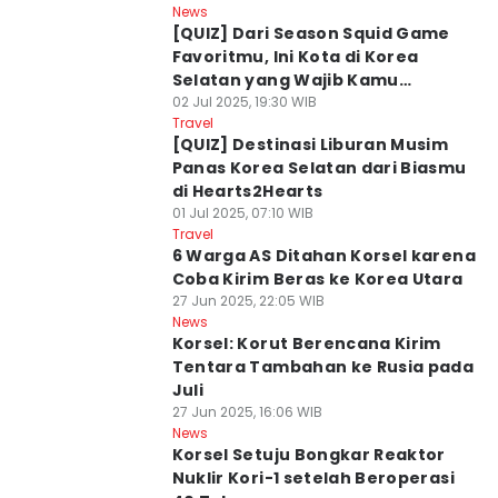
News
[QUIZ] Dari Season Squid Game
Favoritmu, Ini Kota di Korea
Selatan yang Wajib Kamu
Kunjungi
02 Jul 2025, 19:30 WIB
Travel
[QUIZ] Destinasi Liburan Musim
Panas Korea Selatan dari Biasmu
di Hearts2Hearts
01 Jul 2025, 07:10 WIB
Travel
6 Warga AS Ditahan Korsel karena
Coba Kirim Beras ke Korea Utara
27 Jun 2025, 22:05 WIB
News
Korsel: Korut Berencana Kirim
Tentara Tambahan ke Rusia pada
Juli
27 Jun 2025, 16:06 WIB
News
Korsel Setuju Bongkar Reaktor
Nuklir Kori-1 setelah Beroperasi