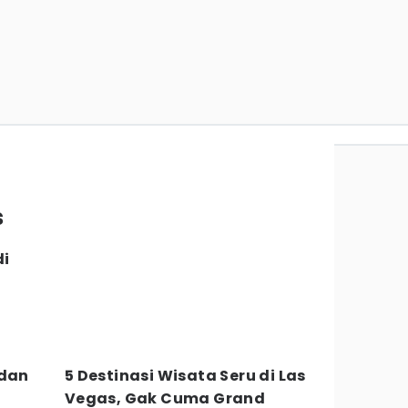
s
di
 dan
5 Destinasi Wisata Seru di Las
Vegas, Gak Cuma Grand