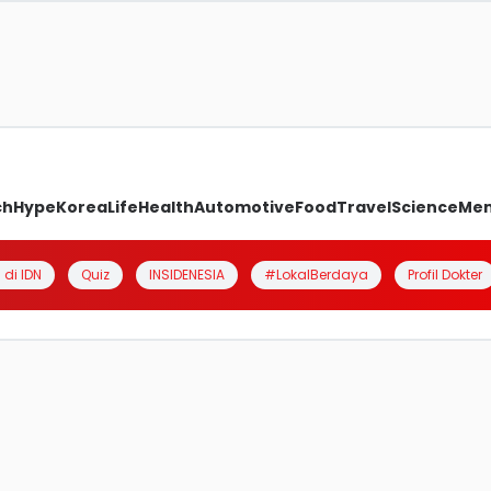
ch
Hype
Korea
Life
Health
Automotive
Food
Travel
Science
Me
 di IDN
Quiz
INSIDENESIA
#LokalBerdaya
Profil Dokter