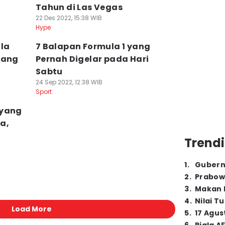
Tahun di Las Vegas
22 Des 2022, 15:38 WIB
Hype
ila
7 Balapan Formula 1 yang
rang
Pernah Digelar pada Hari
Sabtu
24 Sep 2022, 12:38 WIB
Sport
 yang
a,
Trendi
1
.
Gubern
2
.
Prabow
3
.
Makan B
4
.
Nilai T
Load More
5
.
17 Agus