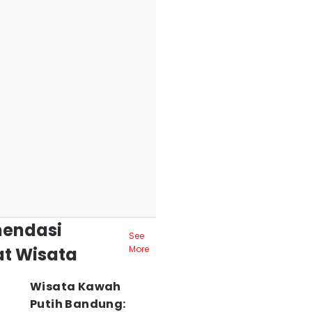
endasi
See
t Wisata
More
Wisata Kawah
Putih Bandung: