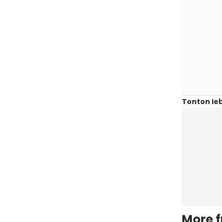
Tonton leb
More 