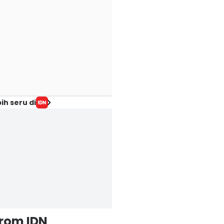
ih seru di
from IDN