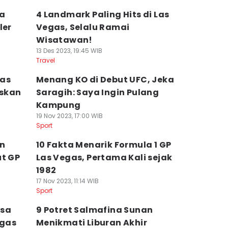
ka
4 Landmark Paling Hits di Las
ler
Vegas, Selalu Ramai
Wisatawan!
13 Des 2023, 19:45 WIB
Travel
tas
Menang KO di Debut UFC, Jeka
askan
Saragih: Saya Ingin Pulang
Kampung
19 Nov 2023, 17:00 WIB
Sport
an
10 Fakta Menarik Formula 1 GP
ut GP
Las Vegas, Pertama Kali sejak
1982
17 Nov 2023, 11:14 WIB
Sport
isa
9 Potret Salmafina Sunan
egas
Menikmati Liburan Akhir