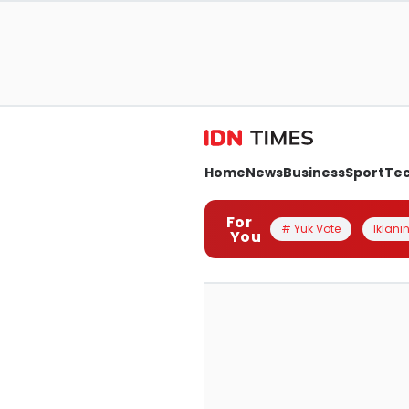
Home
News
Business
Sport
Te
For
# Yuk Vote
Iklanin
You