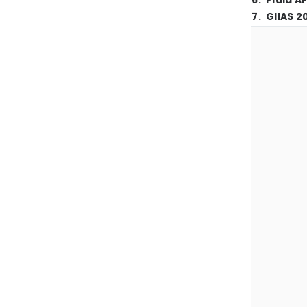
6
.
Piala A
7
.
GIIAS 2