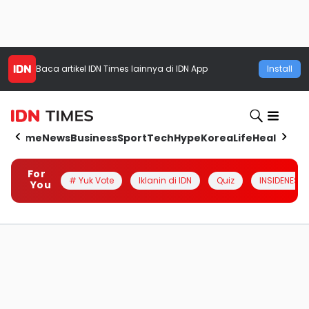
Baca artikel
IDN Times
lainnya di IDN App
Install
Home
News
Business
Sport
Tech
Hype
Korea
Life
Health
Aut
For
# Yuk Vote
Iklanin di IDN
Quiz
INSIDENESIA
You