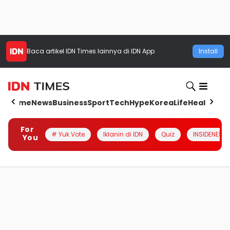
Baca artikel
IDN Times
lainnya di IDN App
Install
Home
News
Business
Sport
Tech
Hype
Korea
Life
Health
Aut
For
# Yuk Vote
Iklanin di IDN
Quiz
INSIDENESIA
You