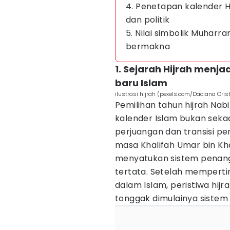
4. Penetapan kalender H
dan politik
5. Nilai simbolik Muhar
bermakna
1. Sejarah Hijrah menj
baru Islam
ilustrasi hijrah (pexels.com/Daciana Cris
Pemilihan tahun hijrah Na
kalender Islam bukan sekada
perjuangan dan transisi p
masa Khalifah Umar bin Kh
menyatukan sistem penang
tertata. Setelah mempert
dalam Islam, peristiwa hij
tonggak dimulainya sistem 