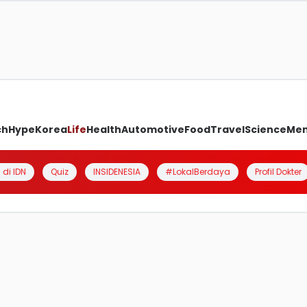
ch
Hype
Korea
Life
Health
Automotive
Food
Travel
Science
Me
 di IDN
Quiz
INSIDENESIA
#LokalBerdaya
Profil Dokter