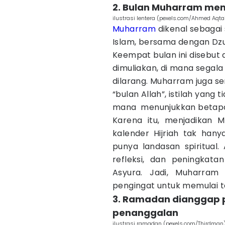
2. Bulan Muharram memili
ilustrasi lentera (pexels.com/Ahmed Aqta
Muharram
dikenal sebagai 
Islam, bersama dengan Dzulq
Keempat bulan ini disebut
dimuliakan, di mana segal
dilarang. Muharram juga se
“bulan Allah”, istilah yang
mana menunjukkan betapa ti
Karena itu, menjadikan 
kalender Hijriah tak hany
punya landasan spiritua
refleksi, dan peningkata
Asyura. Jadi, Muharram
pengingat untuk memulai t
3. Ramadan dianggap p
penanggalan
ilustrasi ramadan (pexels.com/Thirdman