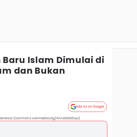
Baru Islam Dimulai di
am dan Bukan
Add Us on Google
Indonesia (commons.wikimedia.org/Annidafattiya)