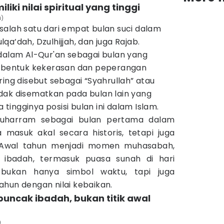
ki nilai spiritual yang tinggi
i)
salah satu dari empat bulan suci dalam
a’dah, Dzulhijjah, dan juga Rajab.
 dalam Al-Qur'an sebagai bulan yang
a bentuk kekerasan dan peperangan
ring disebut sebagai “Syahrullah” atau
 tidak disematkan pada bulan lain yang
ngginya posisi bulan ini dalam Islam.
Muharram sebagai bulan pertama dalam
a masuk akal secara historis, tetapi juga
l. Awal tahun menjadi momen muhasabah,
n ibadah, termasuk puasa sunah di hari
 bukan hanya simbol waktu, tapi juga
ahun dengan nilai kebaikan.
uncak ibadah, bukan titik awal
)