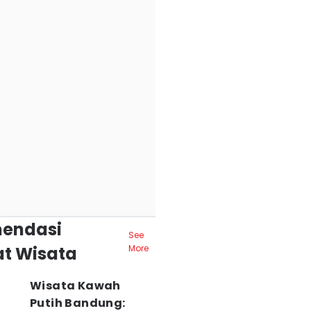
endasi
See
t Wisata
More
Wisata Kawah
Putih Bandung: