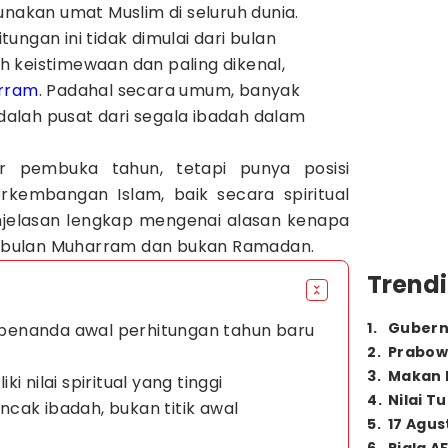
unakan umat Muslim di seluruh dunia.
ungan ini tidak dimulai dari bulan
h keistimewaan dan paling dikenal,
rram
. Padahal secara umum, banyak
alah pusat dari segala ibadah dalam
 pembuka tahun, tetapi punya posisi
rkembangan Islam, baik secara spiritual
enjelasan lengkap mengenai alasan kenapa
di bulan Muharram dan bukan Ramadan.
Trendi
1
.
Gubern
di penanda awal perhitungan tahun baru
2
.
Prabow
3
.
Makan B
i nilai spiritual yang tinggi
4
.
Nilai T
cak ibadah, bukan titik awal
5
.
17 Agus