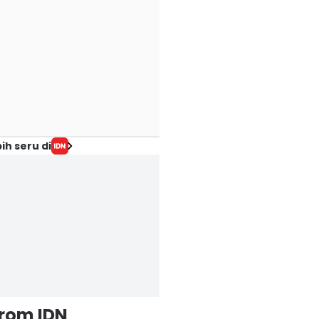
ih seru di
from IDN