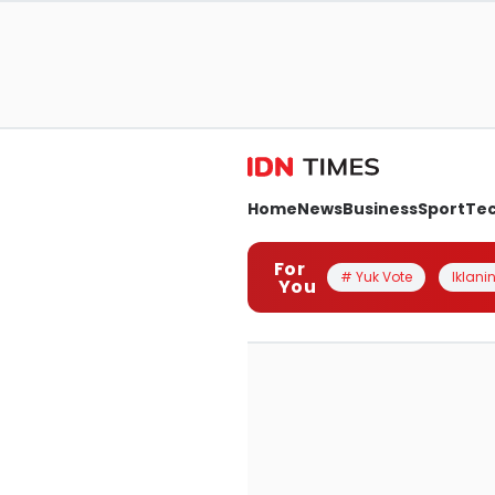
Home
News
Business
Sport
Te
For
# Yuk Vote
Iklanin
You