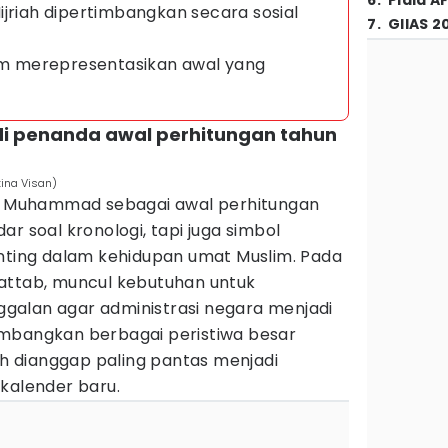
6
.
Piala A
ijriah dipertimbangkan secara sosial
7
.
GIIAS 2
ram merepresentasikan awal yang
adi penanda awal perhitungan tahun
tina Visan)
bi Muhammad sebagai awal perhitungan
r soal kronologi, tapi juga simbol
enting dalam kehidupan umat Muslim. Pada
attab, muncul kebutuhan untuk
galan agar administrasi negara menjadi
imbangkan berbagai peristiwa besar
rah dianggap paling pantas menjadi
kalender baru.