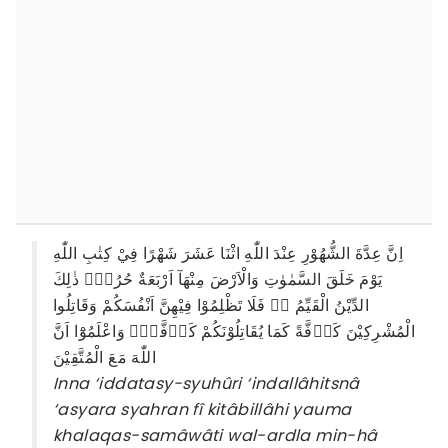
اِنَّ عِدَّةَ الشُّهُوْرِ عِنْدَ اللّٰهِ اثْنَا عَشَرَ شَهْرًا فِيْ كِتٰبِ اللّٰهِ
يَوْمَ خَلَقَ السَّمٰوٰتِ وَالْاَرْضَ مِنْهَآ اَرْبَعَةٌ حُرُمٌۗ ذٰلِكَ
الدِّيْنُ الْقَيِّمُ ەۙ فَلَا تَظْلِمُوْا فِيْهِنَّ اَنْفُسَكُمْ وَقَاتِلُوا
الْمُشْرِكِيْنَ كَاۤفَّةً كَمَا يُقَاتِلُوْنَكُمْ كَاۤفَّةًۗ وَاعْلَمُوْٓا اَنَّ
اللّٰهَ مَعَ الْمُتَّقِيْنَ
Inna ‘iddatasy-syuhûri ‘indallâhitsnâ
‘asyara syahran fî kitâbillâhi yauma
khalaqas-samâwâti wal-ardla min-hâ