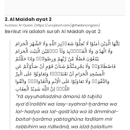
2. Al Maidah ayat 2
Ilustrasi Al-Quran. (https://unsplash.com/@thedancingrain)
Berikut ini adalah surah Al Maidah ayat 2:
يٰٓاَيُّهَا الَّذِيْنَ اٰمَنُوْا لَا تُحِلُّوْا شَعَاۤىِٕرَ اللّٰهِ وَلَا الشَّهْرَ الْحَرَامَ
وَلَا الْهَدْيَ وَلَا الْقَلَاۤىِٕدَ وَلَآ اٰۤمِّيْنَ الْبَيْتَ الْحَرَامَ
يَبْتَغُوْنَ فَضْلًا مِّنْ رَّبِّهِمْ وَرِضْوَانًاۗ وَاِذَا حَلَلْتُمْ
فَاصْطَادُوْاۗ وَلَا يَجْرِمَنَّكُمْ شَنَاٰنُ قَوْمٍ اَنْ صَدُّوْكُمْ عَنِ
الْمَسْجِدِ الْحَرَامِ اَنْ تَعْتَدُوْۘا وَتَعَاوَنُوْا عَلَى الْبِرِّ
وَالتَّقْوٰىۖ وَلَا تَعَاوَنُوْا عَلَى الْاِثْمِ وَالْعُدْوَانِۖ وَاتَّقُوا
اللّٰهَۗ اِنَّ اللّٰهَ شَدِيْدُ الْعِقَابِ
"Yâ ayyuhalladzîna âmanû lâ tuḫillû
sya‘â'irallâhi wa lasy-syahral-ḫarâma wa
lal-hadya wa lal-qalâ'ida wa lâ âmmînal-
baital-ḫarâma yabtaghûna fadllam mir
rabbihim wa ridlwânâ, wa idzâ ḫalaltum