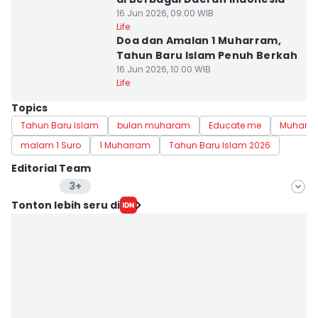
16 Jun 2026, 09:00 WIB
Life
Doa dan Amalan 1 Muharram,
Tahun Baru Islam Penuh Berkah
16 Jun 2026, 10:00 WIB
Life
Topics
Tahun Baru Islam
bulan muharam
Educate me
Muharr
malam 1 Suro
1 Muharram
Tahun Baru Islam 2026
Editorial Team
3+
Editor
Tonton lebih seru di
Dina Salma
Editor
Febriyanti Revitasari
Editor
Delvia Y Oktaviani