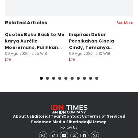
Related Articles
See More
Quotes Buku Back to Me
Inspirasi Dekor
[
karya Aurélie
Pernikahan Gisela
P
Moeremans, Pulihkan
Cindy, Temanya
S
Luka Terdalam
09 Agu 2026, 12:25 WIB
Romantic Garden!
09 Agu 2026, 12:10 WIB
I
09
Life
Life
Lif
About Us
Editorial Team
Contact Us
Terms of Services
Pedoman Media Siber
Index
Sitemap
Follow Us