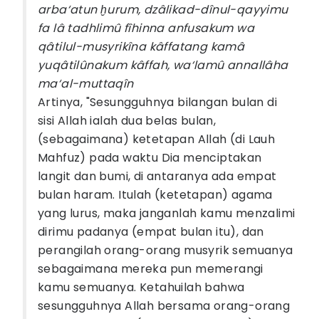
arba‘atun ḫurum, dzâlikad-dînul-qayyimu
fa lâ tadhlimû fîhinna anfusakum wa
qâtilul-musyrikîna kâffatang kamâ
yuqâtilûnakum kâffah, wa‘lamû annallâha
ma‘al-muttaqîn
Artinya, "Sesungguhnya bilangan bulan di
sisi Allah ialah dua belas bulan,
(sebagaimana) ketetapan Allah (di Lauh
Mahfuz) pada waktu Dia menciptakan
langit dan bumi, di antaranya ada empat
bulan haram. Itulah (ketetapan) agama
yang lurus, maka janganlah kamu menzalimi
dirimu padanya (empat bulan itu), dan
perangilah orang-orang musyrik semuanya
sebagaimana mereka pun memerangi
kamu semuanya. Ketahuilah bahwa
sesungguhnya Allah bersama orang-orang