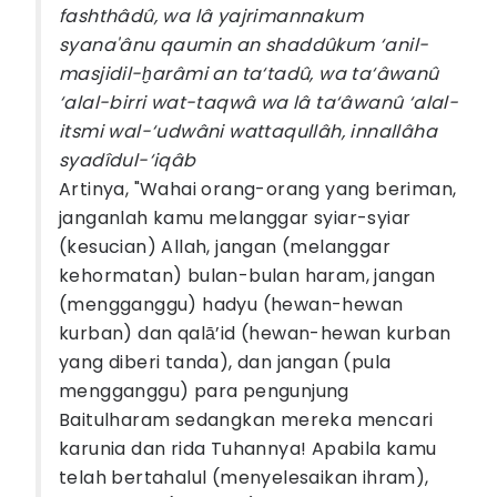
fashthâdû, wa lâ yajrimannakum
syana'ânu qaumin an shaddûkum ‘anil-
masjidil-ḫarâmi an ta‘tadû, wa ta‘âwanû
‘alal-birri wat-taqwâ wa lâ ta‘âwanû ‘alal-
itsmi wal-‘udwâni wattaqullâh, innallâha
syadîdul-‘iqâb
Artinya, "Wahai orang-orang yang beriman,
janganlah kamu melanggar syiar-syiar
(kesucian) Allah, jangan (melanggar
kehormatan) bulan-bulan haram, jangan
(mengganggu) hadyu (hewan-hewan
kurban) dan qalā’id (hewan-hewan kurban
yang diberi tanda), dan jangan (pula
mengganggu) para pengunjung
Baitulharam sedangkan mereka mencari
karunia dan rida Tuhannya! Apabila kamu
telah bertahalul (menyelesaikan ihram),