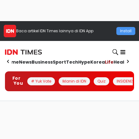
Baca artikel
IDN Times
lainnya di IDN App
Install
Home
News
Business
Sport
Tech
Hype
Korea
Life
Health
Aut
For
# Yuk Vote
Iklanin di IDN
Quiz
INSIDENESIA
You