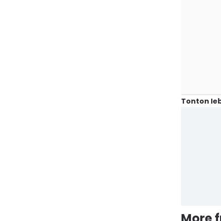
Tonton leb
More 