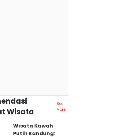
endasi
See
t Wisata
More
Wisata Kawah
Putih Bandung: