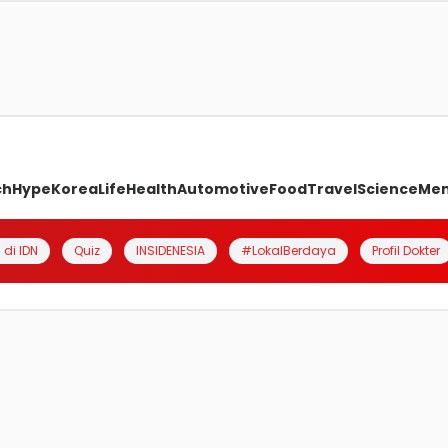
ch
Hype
Korea
Life
Health
Automotive
Food
Travel
Science
Me
 di IDN
Quiz
INSIDENESIA
#LokalBerdaya
Profil Dokter