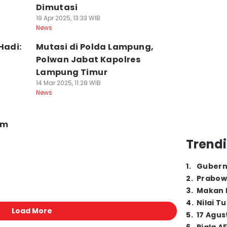
Dimutasi
19 Apr 2025, 13:33 WIB
News
Hadi:
Mutasi di Polda Lampung,
Polwan Jabat Kapolres
Lampung Timur
14 Mar 2025, 11:28 WIB
News
im
Trendi
1
.
Gubern
2
.
Prabow
3
.
Makan B
4
.
Nilai T
Load More
5
.
17 Agus