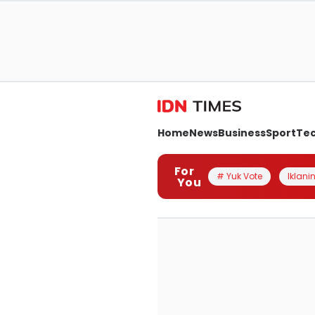
Home
News
Business
Sport
Te
For
# Yuk Vote
Iklanin
You