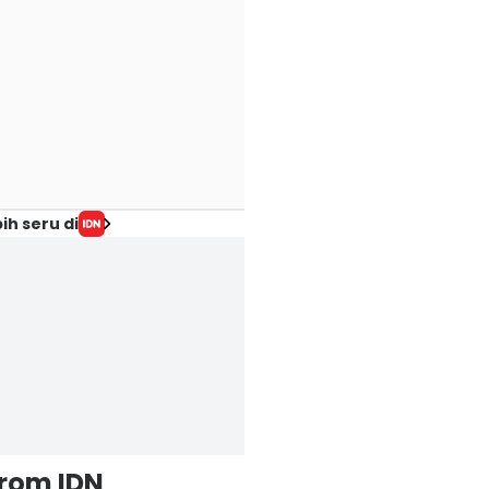
ih seru di
from IDN