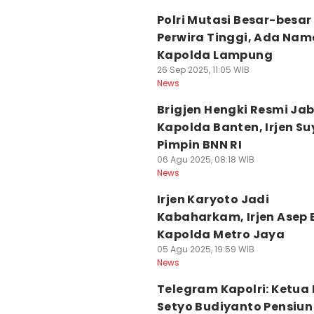
Polri Mutasi Besar-besar
Perwira Tinggi, Ada Nam
Kapolda Lampung
26 Sep 2025, 11:05 WIB
News
Brigjen Hengki Resmi Ja
Kapolda Banten, Irjen Su
Pimpin BNN RI
06 Agu 2025, 08:18 WIB
News
Irjen Karyoto Jadi
Kabaharkam, Irjen Asep E
Kapolda Metro Jaya
05 Agu 2025, 19:59 WIB
News
Telegram Kapolri: Ketua
Setyo Budiyanto Pensiun