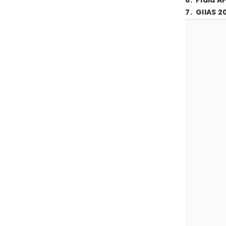
6
.
Piala A
7
.
GIIAS 2