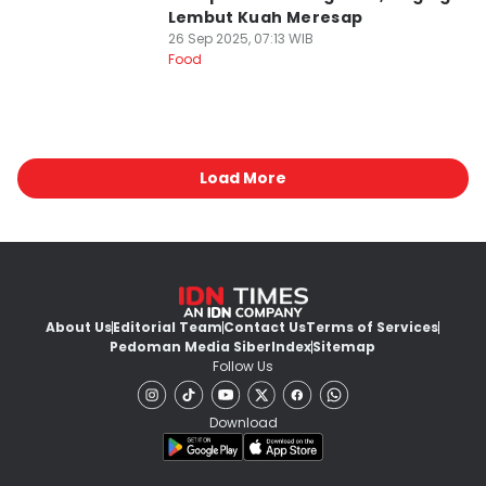
Lembut Kuah Meresap
26 Sep 2025, 07:13 WIB
Food
Load More
About Us
Editorial Team
Contact Us
Terms of Services
Pedoman Media Siber
Index
Sitemap
Follow Us
Download