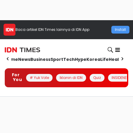
Baca artikel
IDN Times
lainnya di IDN App
Install
Home
News
Business
Sport
Tech
Hype
Korea
Life
Health
Aut
For
# Yuk Vote
Iklanin di IDN
Quiz
INSIDENESIA
You