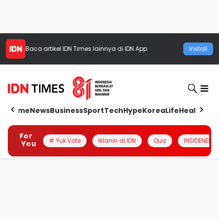
Baca artikel
IDN Times
lainnya di IDN App
Install
Home
News
Business
Sport
Tech
Hype
Korea
Life
Health
Aut
For
# Yuk Vote
Iklanin di IDN
Quiz
INSIDENESIA
You