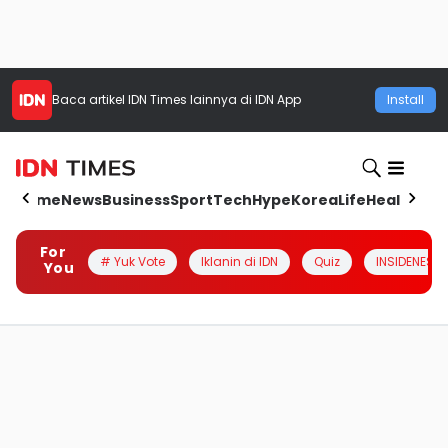
Baca artikel
IDN Times
lainnya di IDN App
Install
Home
News
Business
Sport
Tech
Hype
Korea
Life
Health
Aut
For
# Yuk Vote
Iklanin di IDN
Quiz
INSIDENESIA
You