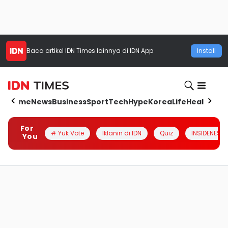
Baca artikel
IDN Times
lainnya di IDN App
Install
Home
News
Business
Sport
Tech
Hype
Korea
Life
Health
Aut
For
# Yuk Vote
Iklanin di IDN
Quiz
INSIDENESIA
You