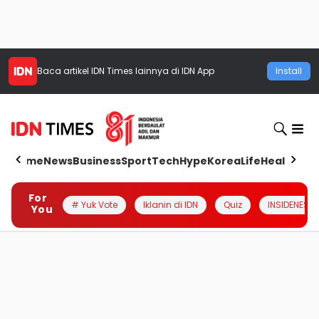
Baca artikel
IDN Times
lainnya di IDN App
Install
Home
News
Business
Sport
Tech
Hype
Korea
Life
Health
Aut
For
# Yuk Vote
Iklanin di IDN
Quiz
INSIDENESIA
You