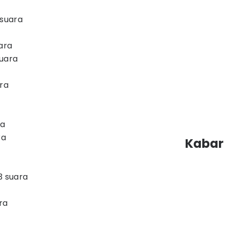
 suara
uara
suara
ara
ra
ra
Kabar 
3 suara
ra