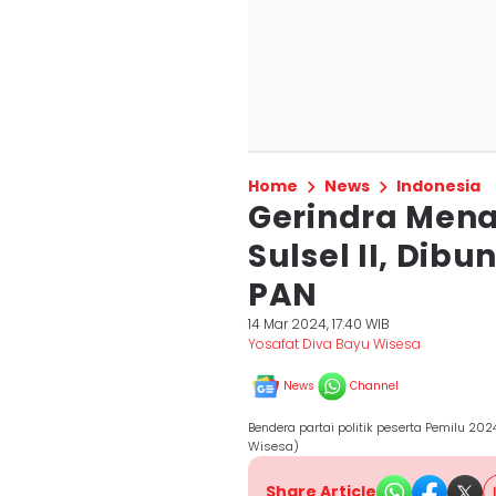
Home
News
Indonesia
Gerindra Mena
Sulsel II, Dib
PAN
14 Mar 2024, 17:40 WIB
Yosafat Diva Bayu Wisesa
News
Channel
Bendera partai politik peserta Pemilu 202
Wisesa)
Share Article