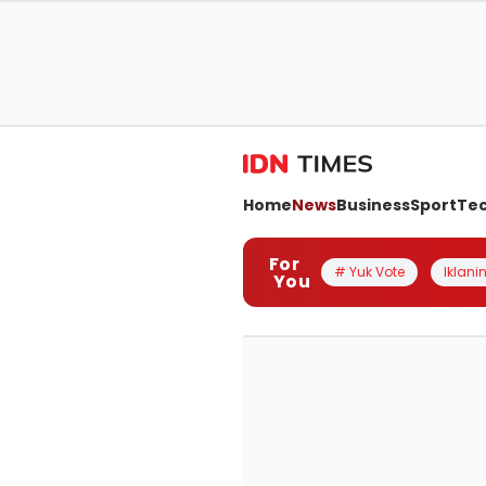
Home
News
Business
Sport
Te
For
# Yuk Vote
Iklanin
You