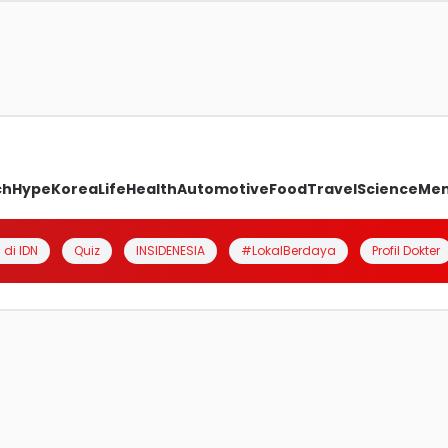
ch
Hype
Korea
Life
Health
Automotive
Food
Travel
Science
Me
 di IDN
Quiz
INSIDENESIA
#LokalBerdaya
Profil Dokter