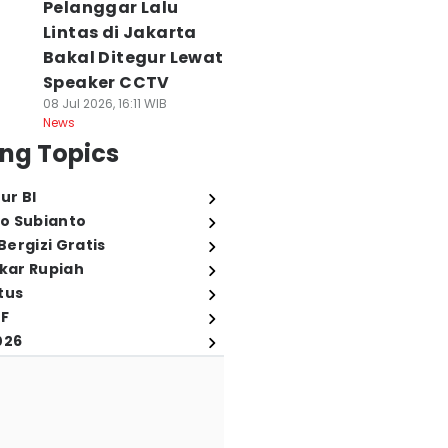
Pelanggar Lalu
Lintas di Jakarta
Bakal Ditegur Lewat
Speaker CCTV
08 Jul 2026, 16:11 WIB
News
ng Topics
ur BI
o Subianto
ergizi Gratis
ukar Rupiah
tus
elenskyy Copot
Jepang Waspadai
Austria Pecahka
FF
ubes Ukraina
Aliansi Militer
Rekor Suhu
026
ntuk AS Olha
China, Rusia, dan
Nasional, Capai
tefanishyna,
Korut
41,2 Derajat
enapa?
08 Agu 2026, 14:32 WIB
Celsius
News
 Agu 2026, 14:36 WIB
08 Agu 2026, 14:14 WIB
ws
News