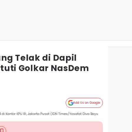
ng Telak di Dapil
untuti Golkar NasDem
Add Us on Google
4 di Kantor KPU RI, Jakarta Pusat (IDN Times/Yosafat Diva Bayu