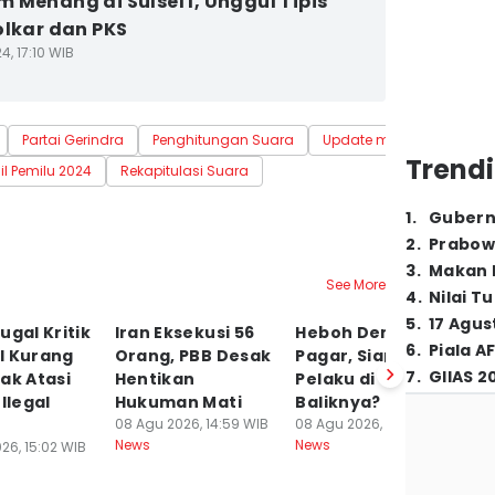
 Menang di Sulsel I, Unggul Tipis
olkar dan PKS
4, 17:10 WIB
Partai Gerindra
Penghitungan Suara
Update me
Trendi
il Pemilu 2024
Rekapitulasi Suara
1
.
Gubern
2
.
Prabow
3
.
Makan B
See More
4
.
Nilai T
5
.
17 Agus
ugal Kritik
Iran Eksekusi 56
Heboh Demo dan
Z
6
.
Piala A
l Kurang
Orang, PBB Desak
Pagar, Siapa
D
7
.
GIIAS 2
ak Atasi
Hentikan
Pelaku di
u
 Ilegal
Hukuman Mati
Baliknya?
S
08 Agu 2026, 14:59 WIB
08 Agu 2026, 14:58 WIB
K
News
News
26, 15:02 WIB
08
Ne