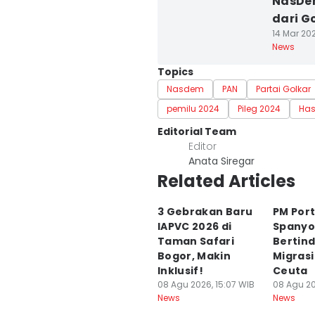
NasDem
dari G
14 Mar 202
News
Topics
Nasdem
PAN
Partai Golkar
pemilu 2024
Pileg 2024
Has
Editorial Team
Editor
Anata Siregar
Related Articles
3 Gebrakan Baru
PM Port
IAPVC 2026 di
Spanyo
Taman Safari
Bertind
Bogor, Makin
Migrasi
Inklusif!
Ceuta
08 Agu 2026, 15:07 WIB
08 Agu 20
News
News