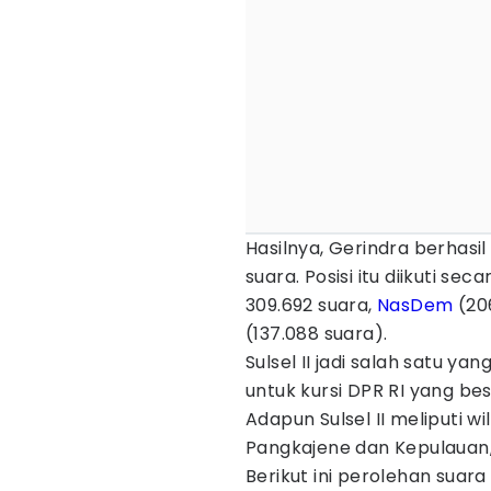
Hasilnya, Gerindra berhasi
suara. Posisi itu diikuti s
309.692 suara,
NasDem
(206
(137.088 suara).
Sulsel II jadi salah satu y
untuk kursi DPR RI yang besa
Adapun Sulsel II meliputi wi
Pangkajene dan Kepulauan,
Berikut ini perolehan suara di