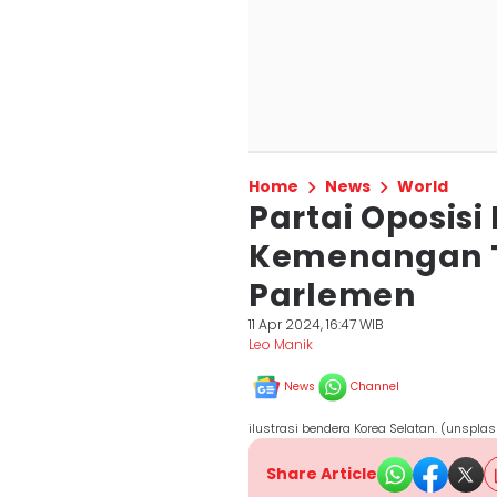
Home
News
World
Partai Oposisi
Kemenangan T
Parlemen
11 Apr 2024, 16:47 WIB
Leo Manik
News
Channel
ilustrasi bendera Korea Selatan. (unspla
Share Article