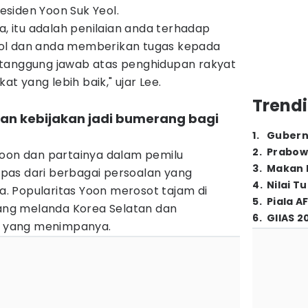
siden Yoon Suk Yeol.
a, itu adalah penilaian anda terhadap
ol dan anda memberikan tugas kepada
rtanggung jawab atas penghidupan rakyat
 yang lebih baik," ujar Lee.
Trendi
lan kebijakan jadi bumerang bagi
1
.
Gubern
2
.
Prabow
Yoon dan partainya dalam pemilu
3
.
Makan B
lepas dari berbagai persoalan yang
4
.
Nilai T
 Popularitas Yoon merosot tajam di
5
.
Piala A
yang melanda Korea Selatan dan
6
.
GIIAS 2
ik yang menimpanya.