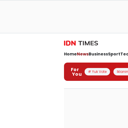
Home
News
Business
Sport
Te
For
# Yuk Vote
Iklanin
You