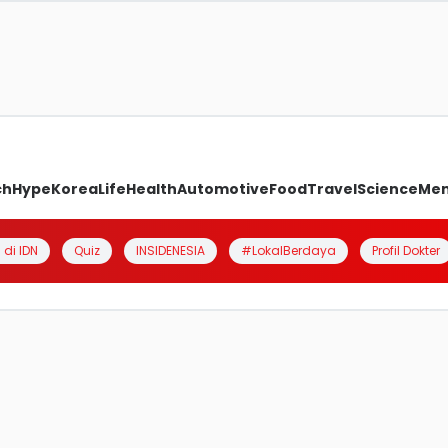
ch
Hype
Korea
Life
Health
Automotive
Food
Travel
Science
Me
 di IDN
Quiz
INSIDENESIA
#LokalBerdaya
Profil Dokter