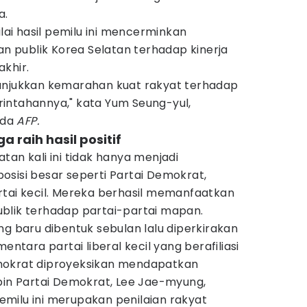
a.
ilai hasil pemilu ini mencerminkan
 publik Korea Selatan terhadap kinerja
khir.
unjukkan kemarahan kuat rakyat terhadap
intahannya," kata Yum Seung-yul,
ada
AFP.
ga raih hasil positif
tan kali ini tidak hanya menjadi
sisi besar seperti Partai Demokrat,
rtai kecil. Mereka berhasil memanfaatkan
blik terhadap partai-partai mapan.
g baru dibentuk sebulan lalu diperkirakan
entara partai liberal kecil yang berafiliasi
mokrat diproyeksikan mendapatkan
pin Partai Demokrat, Lee Jae-myung,
milu ini merupakan penilaian rakyat