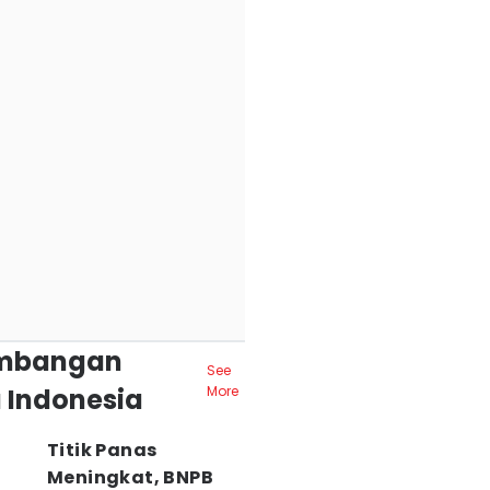
mbangan
See
 Indonesia
More
Titik Panas
Meningkat, BNPB