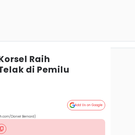
 Korsel Raih
elak di Pemilu
Add Us on Google
sh.com/Daniel Bernard)