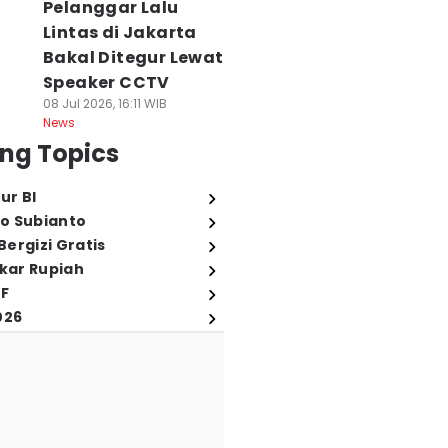
Pelanggar Lalu
Lintas di Jakarta
Bakal Ditegur Lewat
Speaker CCTV
08 Jul 2026, 16:11 WIB
News
ng Topics
ur BI
o Subianto
ergizi Gratis
ukar Rupiah
FF
026