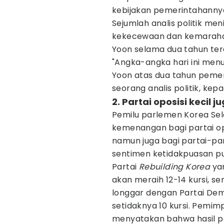
kebijakan pemerintahanny
Sejumlah analis politik men
kekecewaan dan kemarahan
Yoon selama dua tahun tera
"Angka-angka hari ini men
Yoon atas dua tahun pemer
seorang analis politik, kep
2. Partai oposisi kecil ju
Pemilu parlemen Korea Sela
kemenangan bagi partai opo
namun juga bagi partai-pa
sentimen ketidakpuasan pu
Partai
Rebuilding Korea
yan
akan meraih 12-14 kursi, sem
longgar dengan Partai De
setidaknya 10 kursi. Pemim
menyatakan bahwa hasil pe