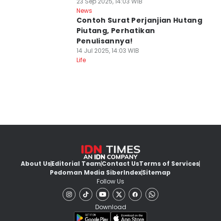
23 Sep 2025, 14:03 WIB
News
Contoh Surat Perjanjian Hutang
Piutang, Perhatikan
Penulisannya!
14 Jul 2025, 14:03 WIB
Life
About Us
Editorial Team
Contact Us
Terms of Services
Pedoman Media Siber
Index
Sitemap
Follow Us
Download