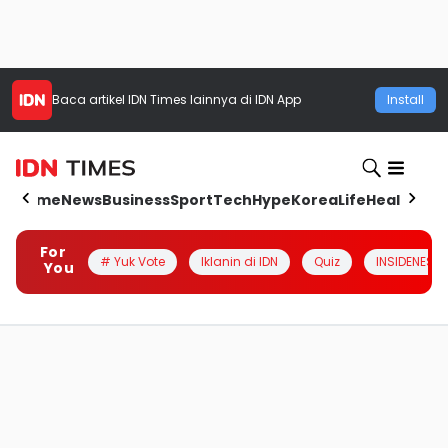
Baca artikel
IDN Times
lainnya di IDN App
Install
Home
News
Business
Sport
Tech
Hype
Korea
Life
Health
Aut
For
# Yuk Vote
Iklanin di IDN
Quiz
INSIDENESIA
You