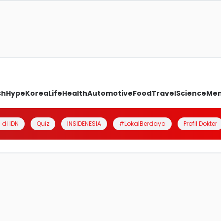
ch
Hype
Korea
Life
Health
Automotive
Food
Travel
Science
Me
 di IDN
Quiz
INSIDENESIA
#LokalBerdaya
Profil Dokter