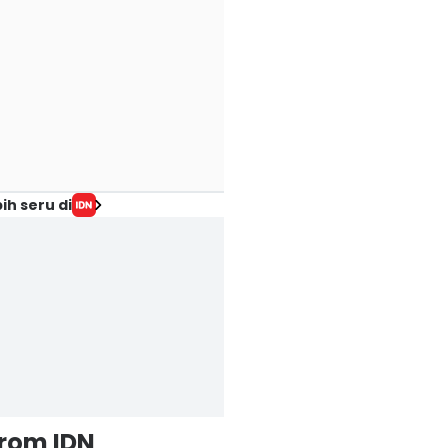
ih seru di
from IDN