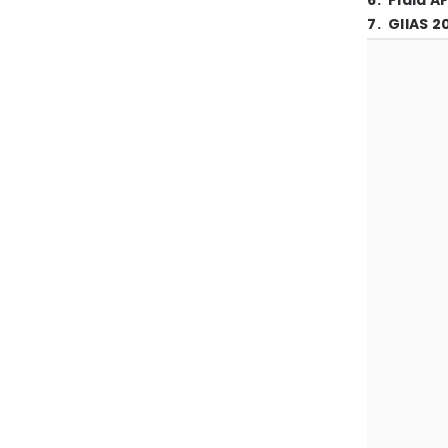
6
.
Piala A
7
.
GIIAS 2