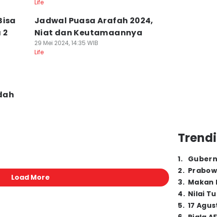
Life
Bisa
Jadwal Puasa Arafah 2024,
 2
Niat dan Keutamaannya
29 Mei 2024, 14:35 WIB
Life
dah
Trendi
1
.
Gubern
2
.
Prabow
Load More
3
.
Makan B
4
.
Nilai T
5
.
17 Agus