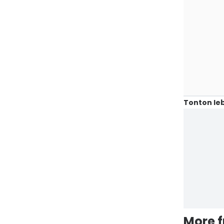
Tonton leb
More 