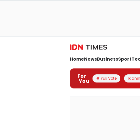
Home
News
Business
Sport
Te
For
# Yuk Vote
Iklanin
You