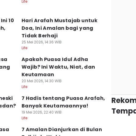
Life
Ini 10
Hari Arafah Mustajab untuk
ah,
Doa, Ini Amalan bagi yang
Tidak Berhaji
25 Mei 2026, 14:36 WIB
Life
asa
Apakah Puasa Idul Adha
lang
Wajib? Ini Waktu, Niat, dan
Keutamaan
20 Mei 2026, 14:30 WIB
Life
meski
7 Hadis tentang Puasa Arafah,
Rekom
adan?
Banyak Keutamaannya!
Tempa
19 Mei 2026, 22:40 WIB
Life
uasa
7 Amalan Dianjurkan di Bulan