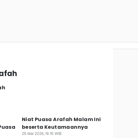
rafah
ah
Niat Puasa Arafah Malam Ini
 Puasa
beserta Keutamaannya
25 Mei 2026, 16:15 WIB