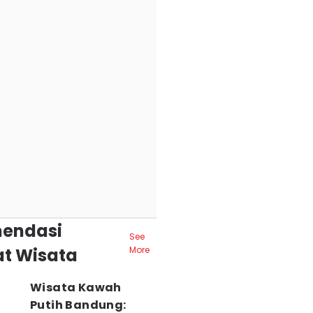
endasi
See
t Wisata
More
Wisata Kawah
Putih Bandung: