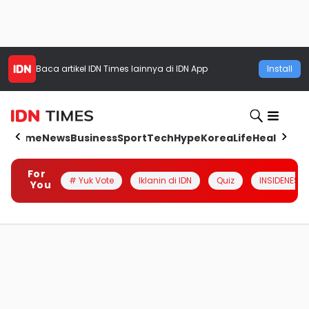
Baca artikel
IDN Times
lainnya di IDN App
Install
Home
News
Business
Sport
Tech
Hype
Korea
Life
Health
Aut
For
# Yuk Vote
Iklanin di IDN
Quiz
INSIDENESIA
You