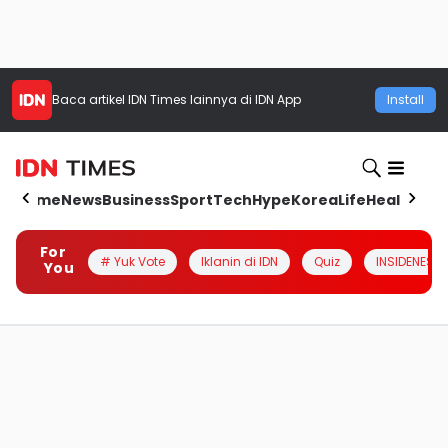
Baca artikel
IDN Times
lainnya di IDN App
Install
Home
News
Business
Sport
Tech
Hype
Korea
Life
Health
Aut
For
# Yuk Vote
Iklanin di IDN
Quiz
INSIDENESIA
You