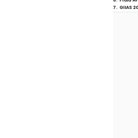
6
.
Piala A
7
.
GIIAS 2