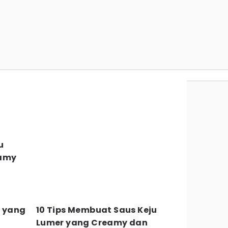
u
u
eamy
e yang
10 Tips Membuat Saus Keju
Lumer yang Creamy dan