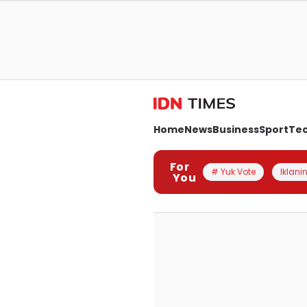
Home
News
Business
Sport
Te
For
# Yuk Vote
Iklanin
You