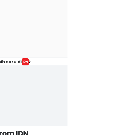
ih seru di
from IDN