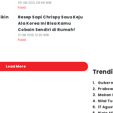
05 Okt 2021, 09:58 WIB
Food
ikin
Resep Sapi Chrispy Saus Keju
Ala Korea Ini Bisa Kamu
Cobain Sendiri di Rumah!
21 Okt 2016, 12:30 WIB
Food
Load More
Trendi
1
.
Gubern
2
.
Prabow
3
.
Makan B
4
.
Nilai T
5
.
17 Agus