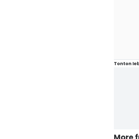
Tonton leb
More 