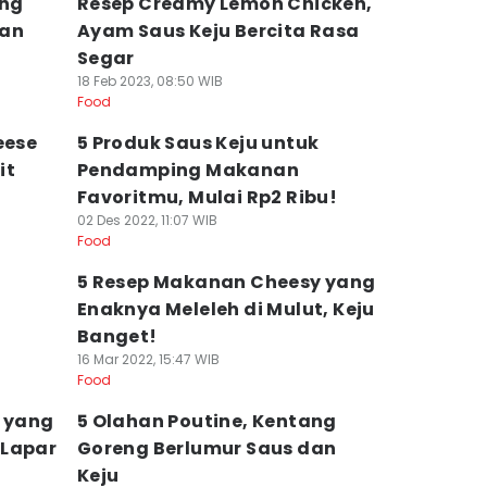
ang
Resep Creamy Lemon Chicken,
dan
Ayam Saus Keju Bercita Rasa
Segar
18 Feb 2023, 08:50 WIB
Food
eese
5 Produk Saus Keju untuk
it
Pendamping Makanan
Favoritmu, Mulai Rp2 Ribu!
02 Des 2022, 11:07 WIB
Food
5 Resep Makanan Cheesy yang
g
Enaknya Meleleh di Mulut, Keju
Banget!
16 Mar 2022, 15:47 WIB
Food
u yang
5 Olahan Poutine, Kentang
 Lapar
Goreng Berlumur Saus dan
Keju