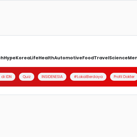
ch
Hype
Korea
Life
Health
Automotive
Food
Travel
Science
Me
 di IDN
Quiz
INSIDENESIA
#LokalBerdaya
Profil Dokter