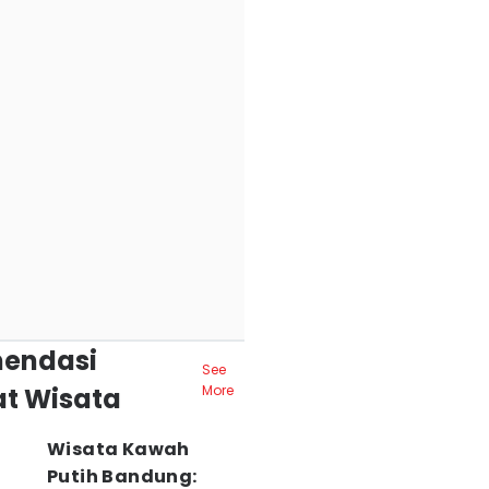
endasi
See
t Wisata
More
Wisata Kawah
Putih Bandung: