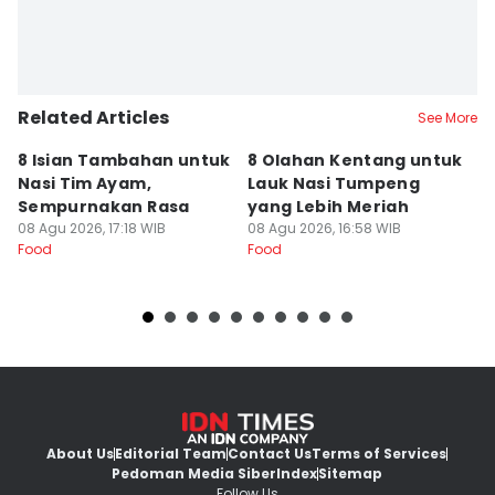
Related Articles
See More
8 Isian Tambahan untuk
8 Olahan Kentang untuk
R
Nasi Tim Ayam,
Lauk Nasi Tumpeng
T
Sempurnakan Rasa
yang Lebih Meriah
d
08 Agu 2026, 17:18 WIB
08 Agu 2026, 16:58 WIB
08
Food
Food
Fo
About Us
Editorial Team
Contact Us
Terms of Services
Pedoman Media Siber
Index
Sitemap
Follow Us