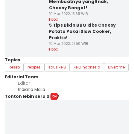
Membuatnya yang Enak,
Cheesy Banget!
10 Mar 2022, 13:35 WIB
Food
5 Tips Bikin BBQ Ribs Cheesy
Potato Pakai Slow Cooker,
Praktis!
10 Mar 2022, 21:59 WIB
Food
Topics
Resep
recipes
saus keju
keju indonesia
Divert me
Editorial Team
Editor
Indiana Malia
Tonton lebih seru di