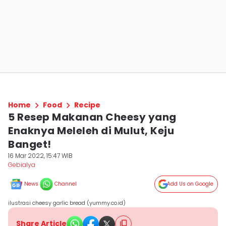
Home
Food
Recipe
5 Resep Makanan Cheesy yang
Enaknya Meleleh di Mulut, Keju
Banget!
16 Mar 2022, 15:47 WIB
Gebialya
News
Channel
Add Us on Google
ilustrasi cheesy garlic bread (yummy.co.id)
Share Article