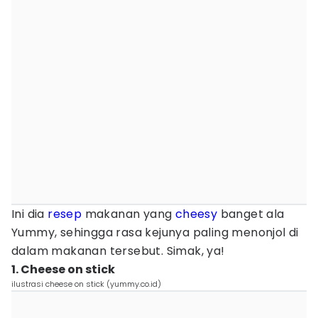
Ini dia
resep
makanan yang
cheesy
banget ala
Yummy, sehingga rasa kejunya paling menonjol di
dalam makanan tersebut. Simak, ya!
1. Cheese on stick
ilustrasi cheese on stick (yummy.co.id)