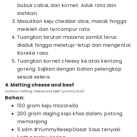
bubuk cabai, dan kornet. Aduk rata dan
sisihkan.
Masukkan keju cheddar slice, masak hingga
meleleh dan tercampur rata.
Tuangkan larutan maizena sambil terus
diaduk hingga meletup-letup dan mengental.
Koreksi rasa.
Tuangkan kornet cheesy ke atas kentang
goreng. Sajikan dengan bahan pelengkap
sesuai selera.
4. Melting cheese and beef
ilustrasi melting cheese and beef (yummy.co.id)
Bahan:
150 gram keju mozarella
200 gram daging sapi khas dalam, potong
memanjang
5 sdm #YummyResepDasar Saus teriyaki