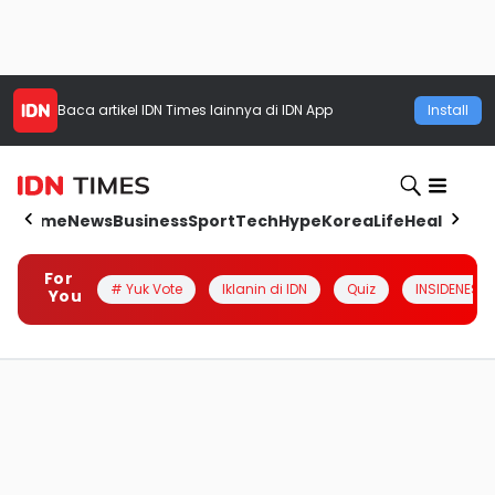
Baca artikel
IDN Times
lainnya di IDN App
Install
Home
News
Business
Sport
Tech
Hype
Korea
Life
Health
Aut
For
# Yuk Vote
Iklanin di IDN
Quiz
INSIDENESIA
You