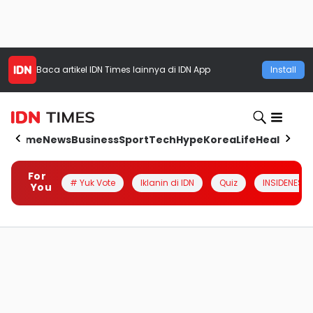
Baca artikel
IDN Times
lainnya di IDN App
Install
Home
News
Business
Sport
Tech
Hype
Korea
Life
Health
Aut
For
# Yuk Vote
Iklanin di IDN
Quiz
INSIDENESIA
You