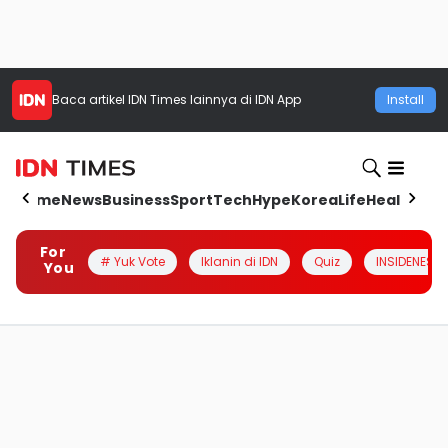
Baca artikel
IDN Times
lainnya di IDN App
Install
Home
News
Business
Sport
Tech
Hype
Korea
Life
Health
Aut
For
# Yuk Vote
Iklanin di IDN
Quiz
INSIDENESIA
You