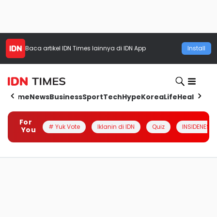
Baca artikel
IDN Times
lainnya di IDN App
Install
Home
News
Business
Sport
Tech
Hype
Korea
Life
Health
Aut
For
# Yuk Vote
Iklanin di IDN
Quiz
INSIDENESIA
You