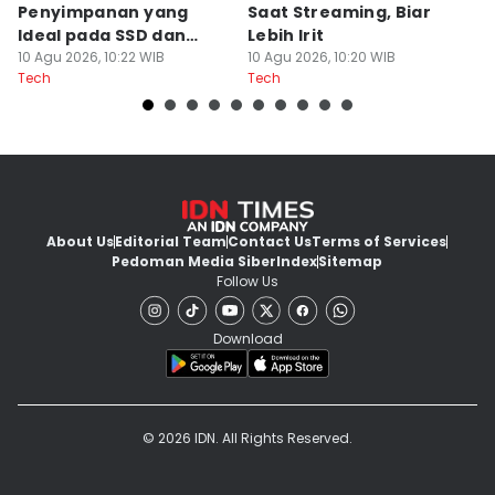
Penyimpanan yang
Saat Streaming, Biar
G
Ideal pada SSD dan
Lebih Irit
D
HDD?
10 Agu 2026, 10:22 WIB
10 Agu 2026, 10:20 WIB
10
Tech
Tech
Te
About Us
Editorial Team
Contact Us
Terms of Services
Pedoman Media Siber
Index
Sitemap
Follow Us
Download
© 2026 IDN. All Rights Reserved.