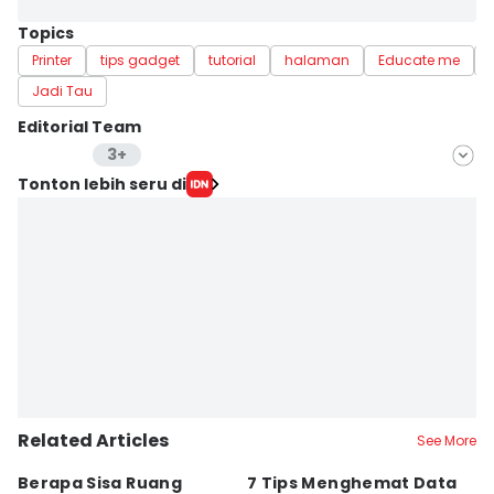
Topics
Printer
tips gadget
tutorial
halaman
Educate me
Jadi Tau
Editorial Team
3+
Editor
Tonton lebih seru di
Lea Lyliana
Editor
Laili Zain Damaika
Editor
Erick Akbar
Related Articles
See More
Berapa Sisa Ruang
7 Tips Menghemat Data
S