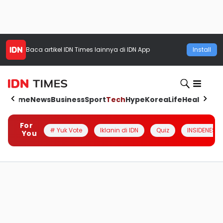
Baca artikel
IDN Times
lainnya di IDN App
Install
Home
News
Business
Sport
Tech
Hype
Korea
Life
Health
Aut
For
# Yuk Vote
Iklanin di IDN
Quiz
INSIDENESIA
You