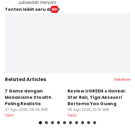
Jubaedah Haryani
Tonton lebih seru di
Related Articles
See More
7 Game dengan
Review UGREEN x Honkai:
P
Mekanisme Stealth
Star Rail, Tiga Aksesori
d
Paling Realistis
Bertema Yao Guang
m
07 Agu 2026, 06:09 WIB
06 Agu 2026, 20:15 WIB
06
Tech
Tech
Te