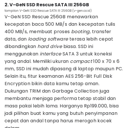
2. V-GeN SSD Rescue SATA III 256GB
tampilan V-GeN SSD Rescue SATA III 256GB (v-gen.co.id)
V-GeN SSD Rescue 256GB menawarkan
kecepatan baca 500 MB/s dan kecepatan tulis
400 MB/s, membuat proses
booting
, transfer
data, dan
loading software
terasa lebih cepat
dibandingkan
hard drive
biasa. SSD ini
menggunakan
interface
SATA 3 untuk koneksi
yang andal. Memiliki ukuran
compact
100 x 70 x 6
mm, SSD ini mudah dipasang di laptop maupun PC.
Selain itu, fitur keamanan AES 256-Bit Full Disk
Encryption bikin data kamu tetap aman.
Dukungan TRIM dan Garbage Collection juga
membantu menjaga performa tetap stabil dan
masa pakai lebih lama. Harganya Rp199.000, bisa
jadi pilihan buat kamu yang butuh penyimpanan
cepat dan andal tanpa harus merogoh kocek