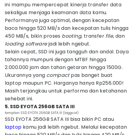
ini mampu mempercepat kinerja transfer data
sekaligus menjaga keamanan data kamu.
Performanya juga optimal, dengan kecepatan
baca hingga 520 MB/s dan kecepatan tulis hingga
450 MB/s, bikin proses
booting
, transfer
file
, dan
loading
software
jadi lebih ngebut.
Selain cepat, SSD ini juga tangguh dan andal. Daya
tahannya mumpuni dengan MTBF hingga
2.000.000 jam dan tahan getaran hingga 1500G.
Ukurannya yang
compact
pas banget buat
laptop maupun PC. Harganya hanya Rp256.000!
Masih terjangkau untuk performa dan ketahanan
sehebat ini.
5. SSD EYOTA 256GB SATA III
tampilan SSD EYOTA 256GB SATA III (biggo.id)
SSD EYOTA 256GB SATA III bisa bikin PC atau
laptop
kamu jadi lebih ngebut. Melalui kecepatan
baca hingga 520 MB/s dan tulis hingga 420 MB/s,