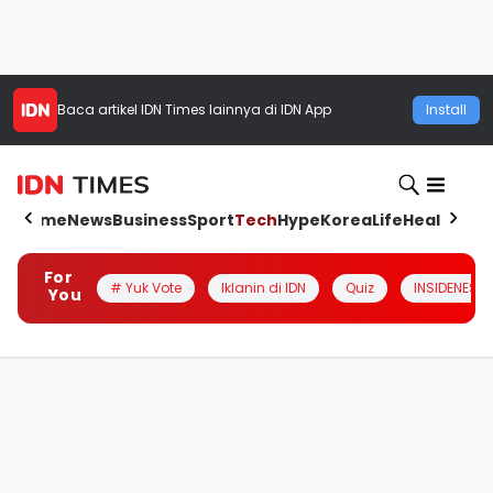
Baca artikel
IDN Times
lainnya di IDN App
Install
Home
News
Business
Sport
Tech
Hype
Korea
Life
Health
Aut
For
# Yuk Vote
Iklanin di IDN
Quiz
INSIDENESIA
You