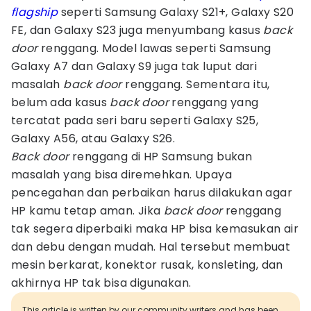
flagship
seperti Samsung Galaxy S21+, Galaxy S20
FE, dan Galaxy S23 juga menyumbang kasus
back
door
renggang. Model lawas seperti Samsung
Galaxy A7 dan Galaxy S9 juga tak luput dari
masalah
back door
renggang. Sementara itu,
belum ada kasus
back door
renggang yang
tercatat pada seri baru seperti Galaxy S25,
Galaxy A56, atau Galaxy S26.
Back door
renggang di HP Samsung bukan
masalah yang bisa diremehkan. Upaya
pencegahan dan perbaikan harus dilakukan agar
HP kamu tetap aman. Jika
back door
renggang
tak segera diperbaiki maka HP bisa kemasukan air
dan debu dengan mudah. Hal tersebut membuat
mesin berkarat, konektor rusak, konsleting, dan
akhirnya HP tak bisa digunakan.
This article is written by our community writers and has been