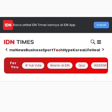
Baca artikel
IDN Times
lainnya di IDN App
Install
Home
News
Business
Sport
Tech
Hype
Korea
Life
Health
Aut
For
# Yuk Vote
Iklanin di IDN
Quiz
INSIDENESIA
You