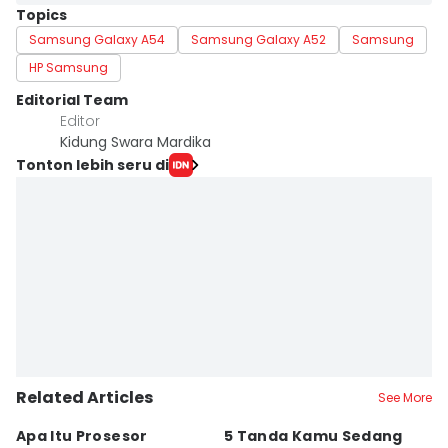
Topics
Samsung Galaxy A54
Samsung Galaxy A52
Samsung
HP Samsung
Editorial Team
Editor
Kidung Swara Mardika
Tonton lebih seru di
Related Articles
See More
Apa Itu Prosesor
5 Tanda Kamu Sedang
5