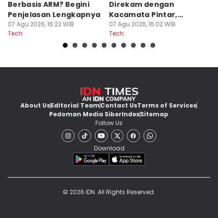
Berbasis ARM? Begini
Direkam dengan
P
Penjelasan Lengkapnya
Kacamata Pintar,
S
07 Agu 2026, 16:22 WIB
Waspada!
07 Agu 2026, 16:02 WIB
07
Tech
Tech
Te
About Us
Editorial Team
Contact Us
Terms of Services
Pedoman Media Siber
Index
Sitemap
Follow Us
Download
© 2026 IDN. All Rights Reserved.