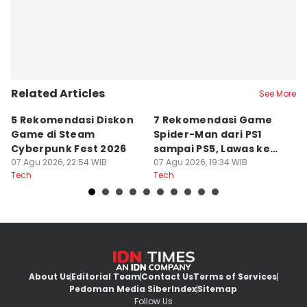
Related Articles
See More
5 Rekomendasi Diskon
7 Rekomendasi Game
Sp
Game di Steam
Spider-Man dari PS1
M
Cyberpunk Fest 2026
sampai PS5, Lawas ke
I
07 Agu 2026, 22:54 WIB
Modern
07 Agu 2026, 19:34 WIB
07
Tech
Tech
Te
About Us
Editorial Team
Contact Us
Terms of Services
Pedoman Media Siber
Index
Sitemap
Follow Us