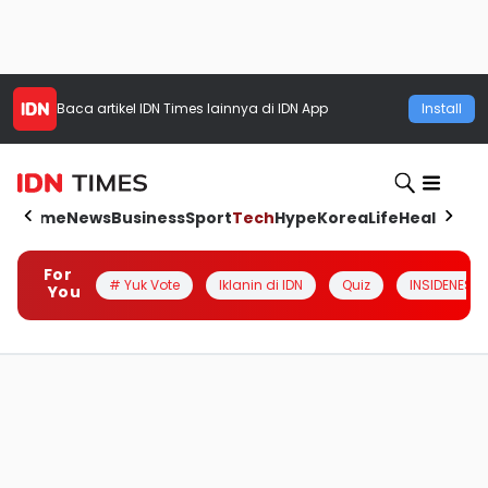
Baca artikel
IDN Times
lainnya di IDN App
Install
Home
News
Business
Sport
Tech
Hype
Korea
Life
Health
Aut
For
# Yuk Vote
Iklanin di IDN
Quiz
INSIDENESIA
You