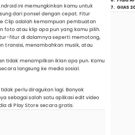
6
.
Piala A
k Android ini memungkinkan kamu untuk
7
.
GIIAS 2
sung dari ponsel dengan cepat. Fitur
ere Clip adalah kemampuan pembuatan
 foto atau klip apa pun yang kamu pilih.
ur-fitur di dalamnya seperti memotong,
transisi, menambahkan musik, atau
 dan tidak menampilkan iklan apa pun. Kamu
ecara langsung ke media sosial.
 tidak perlu diragukan lagi. Banyak
a sebagai salah satu aplikasi edit video
ia di Play Store secara gratis.