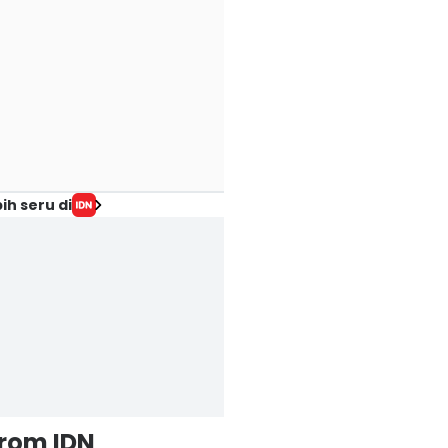
ih seru di
from IDN