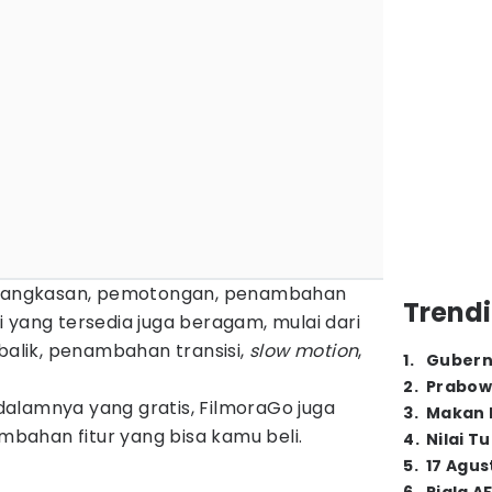
pemangkasan, pemotongan, penambahan
Trendi
 yang tersedia juga beragam, mulai dari
terbalik, penambahan transisi,
slow motion
,
1
.
Gubern
2
.
Prabow
i dalamnya yang gratis, FilmoraGo juga
3
.
Makan B
ahan fitur yang bisa kamu beli.
4
.
Nilai T
5
.
17 Agus