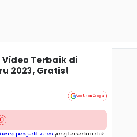
t Video Terbaik di
u 2023, Gratis!
Add Us on Google
ftware
pengedit video
yang tersedia untuk