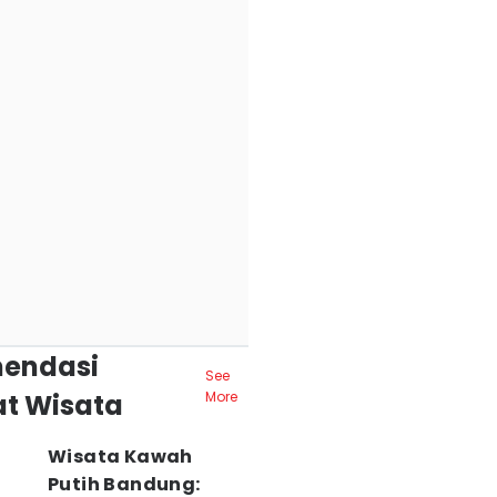
endasi
See
t Wisata
More
Wisata Kawah
Putih Bandung: