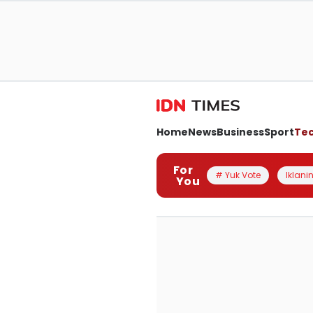
Home
News
Business
Sport
Te
For
# Yuk Vote
Iklanin
You