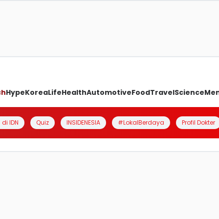
ch
Hype
Korea
Life
Health
Automotive
Food
Travel
Science
Me
 di IDN
Quiz
INSIDENESIA
#LokalBerdaya
Profil Dokter