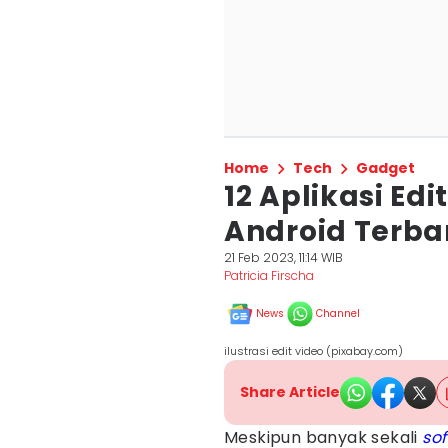
Home
Tech
Gadget
12 Aplikasi Edi
Android Terbar
21 Feb 2023, 11:14 WIB
Patricia Firscha
News
Channel
ilustrasi edit video (pixabay.com)
Share Article
Meskipun banyak sekali
so