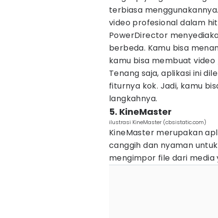
terbiasa menggunakannya.
video profesional dalam hi
PowerDirector menyediakan 
berbeda. Kamu bisa menam
kamu bisa membuat video
Tenang saja, aplikasi ini d
fiturnya kok. Jadi, kamu b
langkahnya.
5. KineMaster
ilustrasi KineMaster (cbsistatic.com)
KineMaster merupakan apli
canggih dan nyaman untuk
mengimpor file dari medi