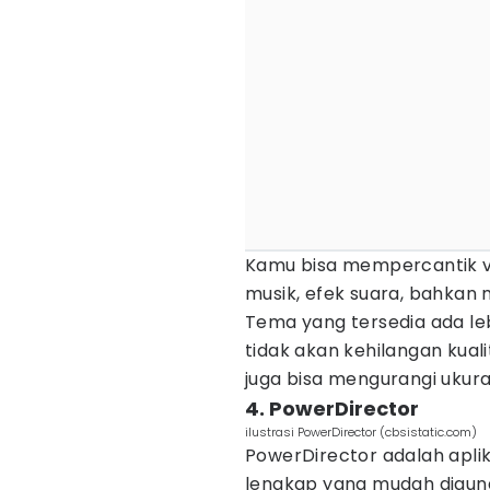
Kamu bisa mempercantik v
musik, efek suara, bahkan
Tema yang tersedia ada lebi
tidak akan kehilangan kual
juga bisa mengurangi uku
4. PowerDirector
ilustrasi PowerDirector (cbsistatic.com)
PowerDirector adalah aplika
lengkap yang mudah digun