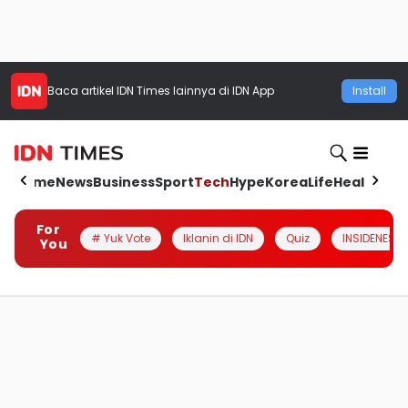
Baca artikel
IDN Times
lainnya di IDN App
Install
Home
News
Business
Sport
Tech
Hype
Korea
Life
Health
Aut
For
# Yuk Vote
Iklanin di IDN
Quiz
INSIDENESIA
You