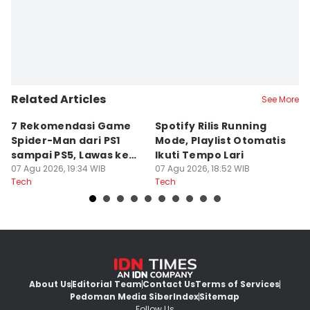
Related Articles
See More
7 Rekomendasi Game
Spotify Rilis Running
W
Spider-Man dari PS1
Mode, Playlist Otomatis
T
sampai PS5, Lawas ke
Ikuti Tempo Lari
C
Modern
07 Agu 2026, 19:34 WIB
07 Agu 2026, 18:52 WIB
07
Tech
Tech
Te
About Us
Editorial Team
Contact Us
Terms of Services
Pedoman Media Siber
Index
Sitemap
Follow Us