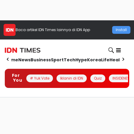
Baca artikel
IDN Times
lainnya di IDN App
Install
Home
News
Business
Sport
Tech
Hype
Korea
Life
Health
Aut
For
# Yuk Vote
Iklanin di IDN
Quiz
INSIDENESIA
You