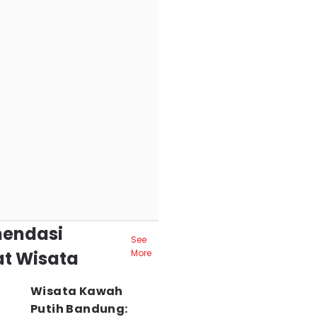
endasi
See
t Wisata
More
Wisata Kawah
Putih Bandung: