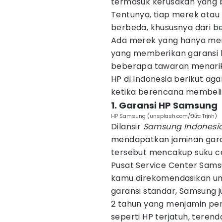
termasuk kerusakan yang 
Tentunya, tiap merek atau
berbeda, khususnya dari be
Ada merek yang hanya memb
yang memberikan garansi 
beberapa tawaran menarik 
HP di Indonesia berikut 
ketika berencana membeli
1. Garansi HP Samsung
HP Samsung (unsplash.com/Đức Trịnh)
Dilansir
Samsung Indonesi
mendapatkan jaminan garan
tersebut mencakup suku ca
Pusat Service Center Sams
kamu direkomendasikan unt
garansi standar, Samsung
2 tahun yang menjamin pe
seperti HP terjatuh, terend