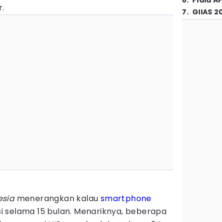
6
.
Piala A
.
7
.
GIIAS 2
esia
menerangkan kalau
smartphone
 selama 15 bulan. Menariknya, beberapa