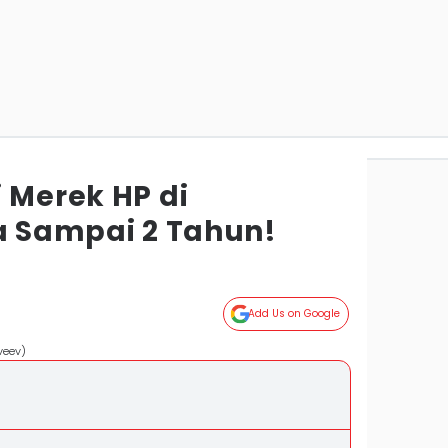
 Merek HP di
sa Sampai 2 Tahun!
Add Us on Google
veev)