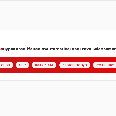
ch
Hype
Korea
Life
Health
Automotive
Food
Travel
Science
Me
 di IDN
Quiz
INSIDENESIA
#LokalBerdaya
Profil Dokter