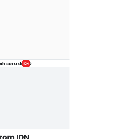
ih seru di
from IDN