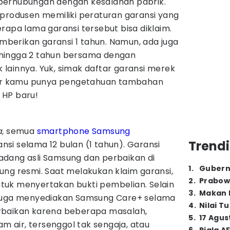
berhubungan dengan kesalahan pabrik.
 produsen memiliki peraturan garansi yang
rapa lama garansi tersebut bisa diklaim.
erikan garansi 1 tahun. Namun, ada juga
hingga 2 tahun bersama dengan
lainnya. Yuk, simak daftar garansi merek
agar kamu punya pengetahuan tambahan
 HP baru!
a,
semua
smartphone Samsung
Trendi
si selama 12 bulan (1 tahun). Garansi
dang asli Samsung dan perbaikan di
1
.
Gubern
ung resmi. Saat melakukan klaim garansi,
2
.
Prabow
uk menyertakan bukti pembelian. Selain
3
.
Makan B
 juga menyediakan Samsung Care+ selama
4
.
Nilai T
rbaikan karena beberapa masalah,
5
.
17 Agus
am air, tersenggol tak sengaja, atau