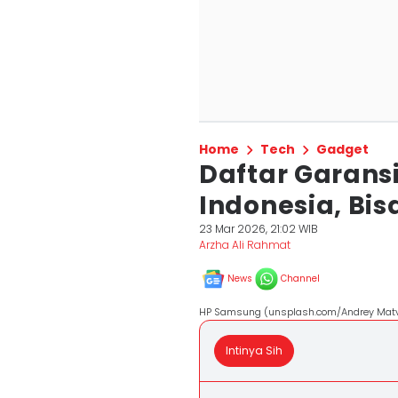
Home
Tech
Gadget
Daftar Garansi
Indonesia, Bi
23 Mar 2026, 21:02 WIB
Arzha Ali Rahmat
News
Channel
HP Samsung (unsplash.com/Andrey Mat
Intinya Sih