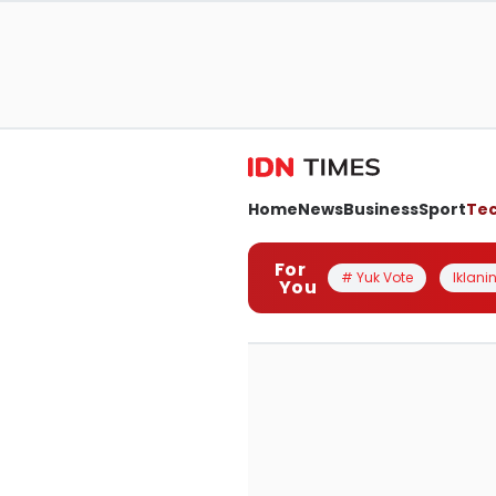
Home
News
Business
Sport
Te
For
# Yuk Vote
Iklanin
You