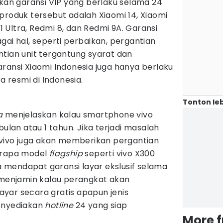
ikan garansi VIP yang berlaku selama 24
produk tersebut adalah Xiaomi 14, Xiaomi
11 Ultra, Redmi 8, dan Redmi 9A. Garansi
gai hal, seperti perbaikan, pergantian
tian unit tergantung syarat dan
ransi Xiaomi Indonesia juga hanya berlaku
a resmi di Indonesia.
Tonton leb
ia
menjelaskan kalau smartphone vivo
bulan atau 1 tahun. Jika terjadi masalah
, vivo juga akan memberikan pergantian
berapa model
flagship
seperti vivo X300
ga mendapat garansi layar ekslusif selama
t menjamin kalau perangkat akan
yar secara gratis apapun jenis
menyediakan
hotline
24 yang siap
More 