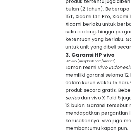
produk tertentu juga diber
bulan (2 tahun). Beberapa 
15T, Xiaomi 14T Pro, Xiaomi 
Xiaomi berlaku untuk berba
suku cadang, hingga pergan
ketentuan yang berlaku. Ga
untuk unit yang dibeli secar
3. Garansi HP vivo
HP vivo (unsplash.com/Amanz)
Laman resmi
vivo Indones
memiliki garansi selama 12 
dalam kurun waktu 15 hari
produk secara gratis. Be
series
dan vivo X Fold 5 ju
12 bulan. Garansi tersebu
mendapatkan pergantian la
kerusakannya. vivo juga 
membantumu kapan pun.