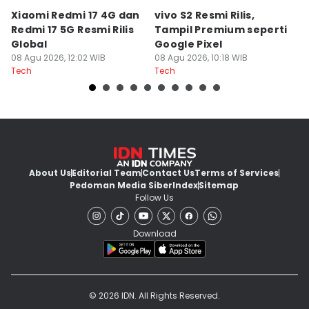
Xiaomi Redmi 17 4G dan
vivo S2 Resmi Rilis,
AI
Redmi 17 5G Resmi Rilis
Tampil Premium seperti
T
Global
Google Pixel
F
08 Agu 2026, 12:02 WIB
08 Agu 2026, 10:18 WIB
08
Tech
Tech
Te
About Us
Editorial Team
Contact Us
Terms of Services
Pedoman Media Siber
Index
Sitemap
Follow Us
Download
© 2026 IDN. All Rights Reserved.