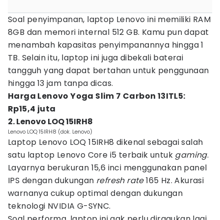
Soal penyimpanan, laptop Lenovo ini memiliki RAM
8GB dan memori internal 512 GB. Kamu pun dapat
menambah kapasitas penyimpanannya hingga 1
TB. Selain itu, laptop ini juga dibekali baterai
tangguh yang dapat bertahan untuk penggunaan
hingga 13 jam tanpa dicas.
Harga Lenovo Yoga Slim 7 Carbon 13ITL5:
Rp15,4 juta
2. Lenovo LOQ 15IRH8
Lenovo LOQ 15IRH8 (dok. Lenovo)
Laptop Lenovo LOQ 15IRH8 dikenal sebagai salah
satu laptop Lenovo Core i5 terbaik untuk
gaming
.
Layarnya berukuran 15,6 inci menggunakan panel
IPS dengan dukungan
refresh rate
165 Hz. Akurasi
warnanya cukup optimal dengan dukungan
teknologi NVIDIA G-SYNC.
Soal performa, laptop ini gak perlu diragukan lagi.