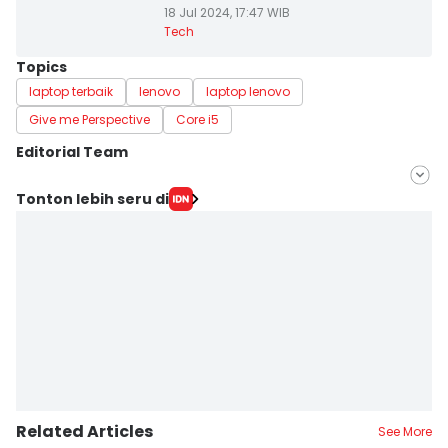
18 Jul 2024, 17:47 WIB
Tech
Topics
laptop terbaik
lenovo
laptop lenovo
Give me Perspective
Core i5
Editorial Team
Editor
Tonton lebih seru di
Uswatun Khasanah
Editor
Yunisda Dwi Saputri
Related Articles
See More