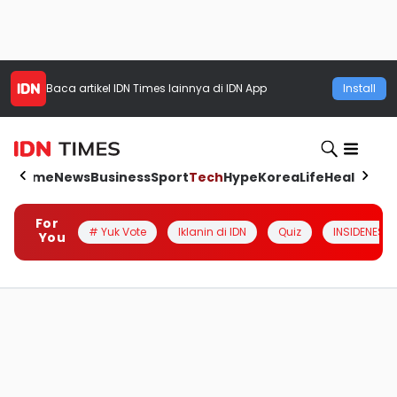
Baca artikel
IDN Times
lainnya di IDN App
Install
Home
News
Business
Sport
Tech
Hype
Korea
Life
Health
Aut
For
# Yuk Vote
Iklanin di IDN
Quiz
INSIDENESIA
You