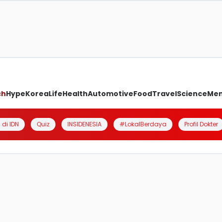
ch
Hype
Korea
Life
Health
Automotive
Food
Travel
Science
Me
 di IDN
Quiz
INSIDENESIA
#LokalBerdaya
Profil Dokter