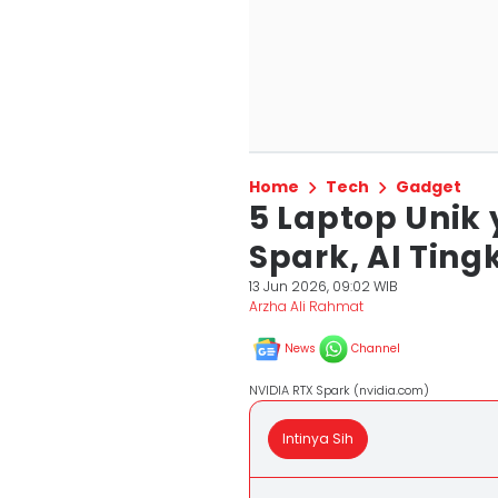
Home
Tech
Gadget
5 Laptop Unik
Spark, AI Ting
13 Jun 2026, 09:02 WIB
Arzha Ali Rahmat
News
Channel
NVIDIA RTX Spark (nvidia.com)
Intinya Sih