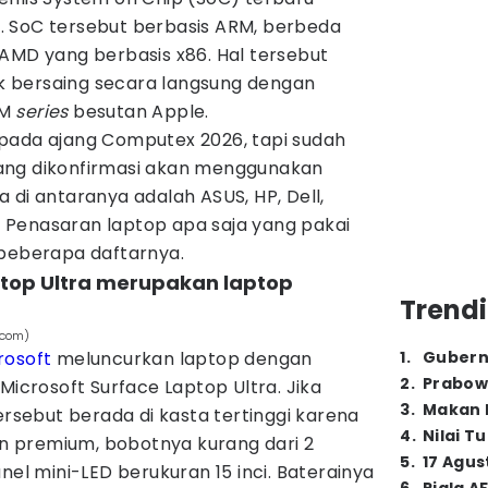
 SoC tersebut berbasis ARM, berbeda
AMD yang berbasis x86. Hal tersebut
 bersaing secara langsung dengan
 M
series
besutan Apple.
pada ajang Computex 2026, tapi sudah
ang dikonfirmasi akan menggunakan
 di antaranya adalah ASUS, HP, Dell,
i. Penasaran laptop apa saja yang pakai
 beberapa daftarnya.
aptop Ultra merupakan laptop
Trendi
.com)
rosoft
meluncurkan laptop dengan
1
.
Gubern
2
.
Prabow
Microsoft Surface Laptop Ultra. Jika
3
.
Makan B
ersebut berada di kasta tertinggi karena
4
.
Nilai T
 premium, bobotnya kurang dari 2
5
.
17 Agus
nel mini-LED berukuran 15 inci. Baterainya