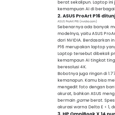
berat sekalipun. Laptop in
kemampuan AI di berbagai s
2. ASUS ProArt P16 ditu
ASUS ProArt P16 (nvidia.com)
Sebenarnya ada banyak mod
modelnya, yaitu ASUS Pro
dari NVIDIA. Berdasarkan i
P16 merupakan laptop yang
Laptop tersebut dibekali 
kemampaun AI tingkat ting
beresolusi 4K.
Bobotnya juga ringan di 1
kemanapun. Kamu bisa me
mengedit foto dengan bantu
akurat, bahkan ASUS menge
bermain
game
berat. Spes
akurasi warna Delta E < 1, 
3. HP OmniBook X 14 pu