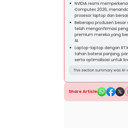
NVIDIA resmi memperkenal
Computex 2026, menandai
prosesor laptop dan bersa
Beberapa produsen besar se
telah mengonfirmasi pengg
premium mereka yang ber
AI.
Laptop-laptop dengan RTX
tahan baterai panjang, pan
serta optimalisasi untuk kr
This section summary was AI-a
Share Article