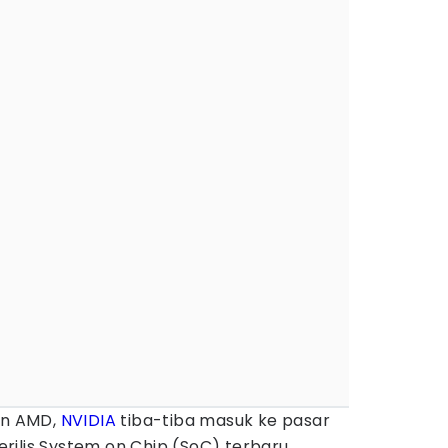
dan AMD,
NVIDIA
tiba-tiba masuk ke pasar
ilis System on Chip (SoC) terbaru