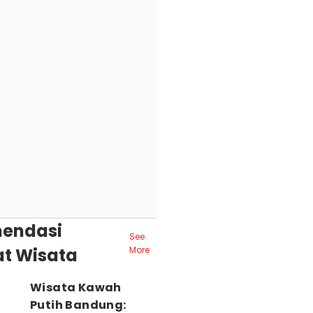
endasi
See
t Wisata
More
Wisata Kawah
Putih Bandung: