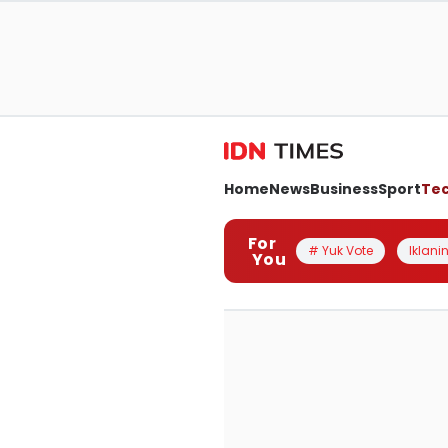
Home
News
Business
Sport
Te
For
# Yuk Vote
Iklanin
You