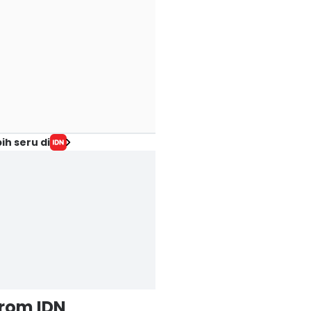
ih seru di
from IDN