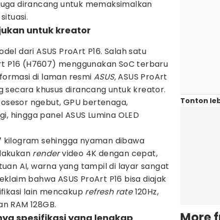
i juga dirancang untuk memaksimalkan
ituasi.
njukan untuk kreator
el dari ASUS ProArt P16. Salah satu
Art P16 (H7607) menggunakan SoC terbaru
nformasi di laman resmi
ASUS,
ASUS ProArt
 secara khusus dirancang untuk kreator.
Tonton leb
prosesor ngebut, GPU bertenaga,
gi, hingga panel ASUS Lumina OLED
.77 kilogram sehingga nyaman dibawa
lakukan
render
video 4K dengan cepat,
an AI, warna yang tampil di layar sangat
klaim bahwa ASUS ProArt P16 bisa diajak
ifikasi lain mencakup
refresh rate
120Hz,
dan RAM 128GB.
More 
nya spesifikasi yang lengkap