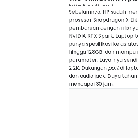
HP OmniBook X 14 (hp.com)
Sebelumnya, HP sudah mer
prosesor Snapdragon X Elit
pembaruan dengan rilisny
NVIDIA RTX Spark. Laptop 
punya spesifikasi kelas ata
hingga 128GB, dan mampu m
paramater. Layarnya sendir
2.2K. Dukungan
port
di lap
dan audio jack. Daya tahan 
mencapai 30 jam.